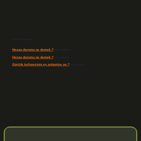
Son Yorumlar
Hesap durumu ne demek ?
için
admin
Hesap durumu ne demek ?
için
Haluk
Güçlük kelimesinin eş anlamlısı ne ?
için
admin
ilir mi
elexbetgiris.org