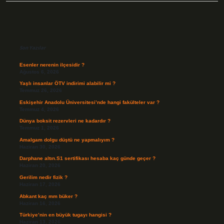
Sidebar
Son Yazılar
Esenler nerenin ilçesidir ?
Ağustos 6, 2026
Yaşlı insanlar ÖTV indirimi alabilir mi ?
Temmuz 26, 2026
Eskişehir Anadolu Üniversitesi’nde hangi fakülteler var ?
Temmuz 4, 2026
Dünya boksit rezervleri ne kadardır ?
Temmuz 1, 2026
Amalgam dolgu düştü ne yapmalıyım ?
Haziran 30, 2026
Darphane altın.S1 sertifikası hesaba kaç günde geçer ?
Haziran 20, 2026
Gerilim nedir fizik ?
Haziran 17, 2026
Abkant kaç mm büker ?
Haziran 16, 2026
Türkiye’nin en büyük tugayı hangisi ?
Haziran 13, 2026