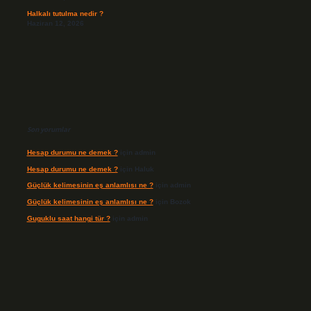
Halkalı tutulma nedir ?
Haziran 12, 2026
Son yorumlar
Hesap durumu ne demek ?
için
admin
Hesap durumu ne demek ?
için
Haluk
Güçlük kelimesinin eş anlamlısı ne ?
için
admin
Güçlük kelimesinin eş anlamlısı ne ?
için
Bozok
Guguklu saat hangi tür ?
için
admin