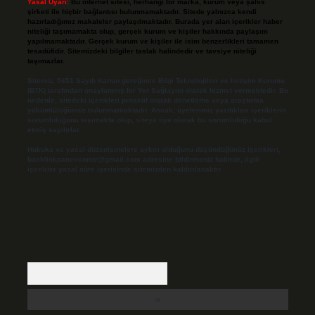
Yasal Uyarı:
Bu internet sitesi, herhangi bir marka, kurum veya şahıs
şirketi ile hiçbir bağlantısı bulunmamaktadır. Sitede yalnızca kendi
hazırladığımız makaleler paylaşılmaktadır. Burada yer alan içerikler haber
niteliği taşımamakta olup, gerçek kurum ve kişiler hakkında paylaşım
yapılmamaktadır. Gerçek kurum ve kişiler ile isim benzerlikleri tamamen
tesadüfidir. Sitemizdeki bilgiler taslak halindedir ve tavsiye niteliği
taşımazlar.
Sitemiz, 5651 Sayılı Kanun gereğince Bilgi Teknolojileri ve İletişim Kurumu
(BTK) tarafından onaylanmış bir Yer Sağlayıcı olarak hizmet vermektedir. Bu
nedenle, sitedeki içerikleri proaktif olarak denetleme veya araştırma
yükümlülüğümüz bulunmamaktadır. Ancak, üyelerimiz yazdıkları içeriklerin
sorumluluğunu taşımakta olup, siteye üye olarak bu sorumluluğu kabul
etmiş sayılırlar.
Hukuka ve yasal düzenlemelere aykırı olduğunu düşündüğünüz içerikleri,
backlinkpanelicomtr@gmail.com
adresine bildirmeniz halinde, ilgili
içerikler yasal süre içerisinde sitemizden kaldırılacaktır.
Arama