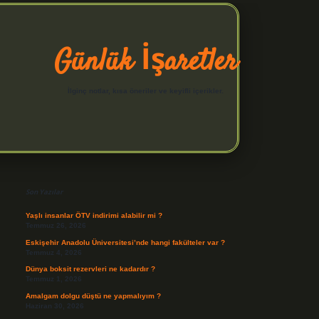
Günlük İşaretler
İlginç notlar, kısa öneriler ve keyifli içerikler.
Sidebar
hiltonbet yeni giriş
betexper güvenilir mi
elexbetgiris.o
Son Yazılar
Yaşlı insanlar ÖTV indirimi alabilir mi ?
Temmuz 26, 2026
Eskişehir Anadolu Üniversitesi’nde hangi fakülteler var ?
Temmuz 4, 2026
Dünya boksit rezervleri ne kadardır ?
Temmuz 1, 2026
Amalgam dolgu düştü ne yapmalıyım ?
Haziran 30, 2026