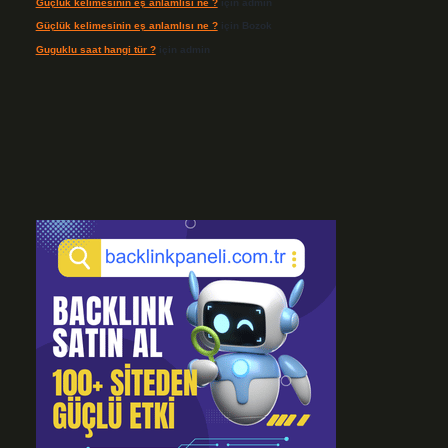
Güçlük kelimesinin eş anlamlısı ne ?
için
admin
Güçlük kelimesinin eş anlamlısı ne ?
için
Bozok
Guguklu saat hangi tür ?
için
admin