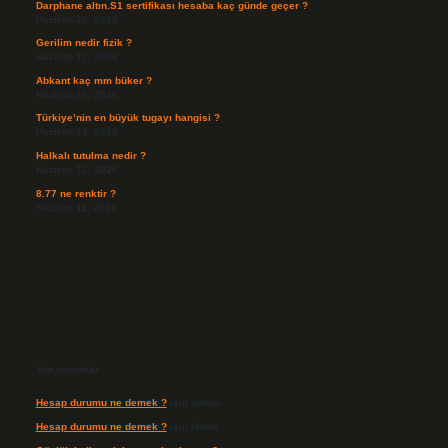
Darphane altın.S1 sertifikası hesaba kaç günde geçer ?
Haziran 20, 2026
Gerilim nedir fizik ?
Haziran 17, 2026
Abkant kaç mm büker ?
Haziran 16, 2026
Türkiye’nin en büyük tugayı hangisi ?
Haziran 13, 2026
Halkalı tutulma nedir ?
Haziran 12, 2026
8.77 ne renktir ?
Haziran 11, 2026
Son yorumlar
Hesap durumu ne demek ?
için
admin
Hesap durumu ne demek ?
için
Haluk