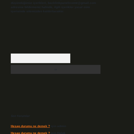
düşündüğünüz içerikleri,
backlinkpanelicomtr@gmail.com
adresine bildirmeniz halinde, ilgili içerikler yasal süre
içerisinde sitemizden kaldırılacaktır.
Arama
Son Yorumlar
Hesap durumu ne demek ?
için
admin
Hesap durumu ne demek ?
için
Haluk