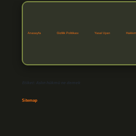
Anasayfa
Gizlilik Politikası
Yasal Uyarı
Hakkım
Etiket:
Aslın hükmü ne demek
Sitemap