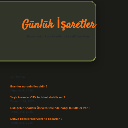
Günlük İşaretler
İlginç notlar, kısa öneriler ve keyifli içerikler.
Sidebar
hiltonbet yeni giri
Son Yazılar
Esenler nerenin ilçesidir ?
Ağustos 6, 2026
Yaşlı insanlar ÖTV indirimi alabilir mi ?
Temmuz 26, 2026
Eskişehir Anadolu Üniversitesi’nde hangi fakülteler var ?
Temmuz 4, 2026
Dünya boksit rezervleri ne kadardır ?
Temmuz 1, 2026