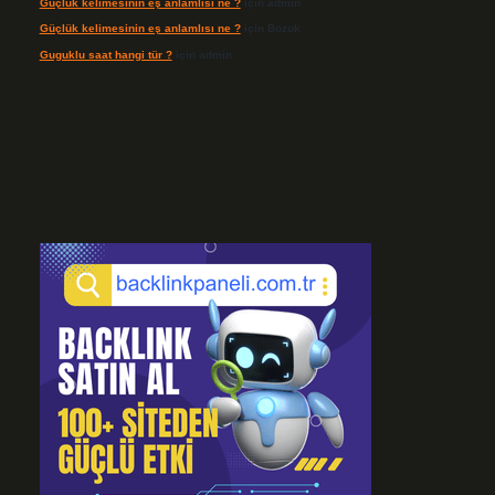
Güçlük kelimesinin eş anlamlısı ne ?
için
admin
Güçlük kelimesinin eş anlamlısı ne ?
için
Bozok
Guguklu saat hangi tür ?
için
admin