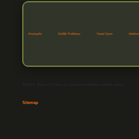
Anasayfa
Gizlilik Politikası
Yasal Uyarı
Hakkım
Etiket:
Bana 10 tane zıt anlamlı kelime söyler misin
Sitemap