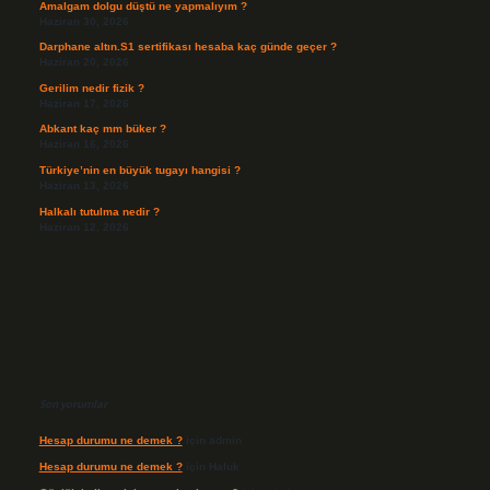
Amalgam dolgu düştü ne yapmalıyım ?
Haziran 30, 2026
Darphane altın.S1 sertifikası hesaba kaç günde geçer ?
Haziran 20, 2026
Gerilim nedir fizik ?
Haziran 17, 2026
Abkant kaç mm büker ?
Haziran 16, 2026
Türkiye’nin en büyük tugayı hangisi ?
Haziran 13, 2026
Halkalı tutulma nedir ?
Haziran 12, 2026
Son yorumlar
Hesap durumu ne demek ?
için
admin
Hesap durumu ne demek ?
için
Haluk