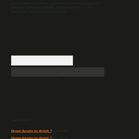
düşündüğünüz içerikleri,
backlinkpanelicomtr@gmail.com
adresine bildirmeniz halinde, ilgili içerikler yasal süre
içerisinde sitemizden kaldırılacaktır.
Arama
Son Yorumlar
Hesap durumu ne demek ?
için
admin
Hesap durumu ne demek ?
için
Haluk