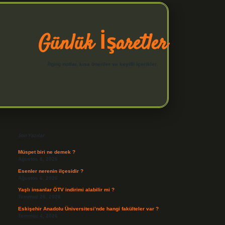
Günlük İşaretler
İlginç notlar, kısa öneriler ve keyifli içerikler.
Sidebar
hiltonbet yeni giriş
betexper güvenilir mi
elexbetgiris.org
Son Yazılar
Müspet biri ne demek ?
Ağustos 8, 2026
Esenler nerenin ilçesidir ?
Ağustos 6, 2026
Yaşlı insanlar ÖTV indirimi alabilir mi ?
Temmuz 26, 2026
Eskişehir Anadolu Üniversitesi’nde hangi fakülteler var ?
Temmuz 4, 2026