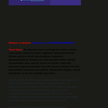
Reklam ve İletişim:
Skype: live:.cid.575569c608265c69
Yasal Uyarı:
Bu internet sitesi, herhangi bir marka, kurum
veya şahıs şirketi ile hiçbir bağlantısı bulunmamaktadır.
Sitede yalnızca kendi hazırladığımız makaleler
paylaşılmaktadır. Burada yer alan içerikler haber niteliği
taşımamakta olup, gerçek kurum ve kişiler hakkında
paylaşım yapılmamaktadır. Gerçek kurum ve kişiler ile isim
benzerlikleri tamamen tesadüfidir. Sitemizdeki bilgiler taslak
halindedir ve tavsiye niteliği taşımazlar.
Sitemiz, 5651 Sayılı Kanun gereğince Bilgi Teknolojileri ve
İletişim Kurumu (BTK) tarafından onaylanmış bir Yer
Sağlayıcı olarak hizmet vermektedir. Bu nedenle, sitedeki
içerikleri proaktif olarak denetleme veya araştırma
yükümlülüğümüz bulunmamaktadır. Ancak, üyelerimiz
yazdıkları içeriklerin sorumluluğunu taşımakta olup, siteye
üye olarak bu sorumluluğu kabul etmiş sayılırlar.
Hukuka ve yasal düzenlemelere aykırı olduğunu