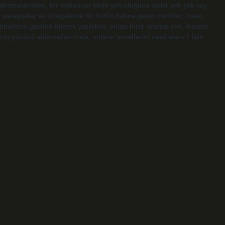
atışmalarından, bir toplumun tarihi yolculuğuna kadar pek çok şey
r, paragraflar ve nihayetinde bir bütün haline gelen metinler, insan
limelerin gücünü bilerek yazarken, onları birer araçtan çok, insanın
erin gücünü anlamadan önce, onların temellerini nasıl atarız? İşte