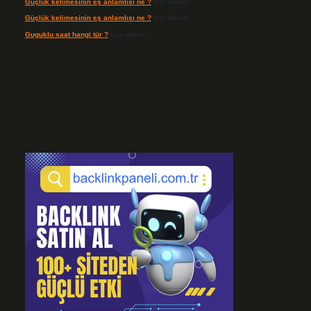
Güçlük kelimesinin eş anlamlısı ne ?
için
admin
Güçlük kelimesinin eş anlamlısı ne ?
için
Bozok
Guguklu saat hangi tür ?
için
admin