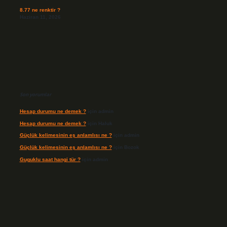
8.77 ne renktir ?
Haziran 11, 2026
Son yorumlar
Hesap durumu ne demek ?
için
admin
Hesap durumu ne demek ?
için
Haluk
Güçlük kelimesinin eş anlamlısı ne ?
için
admin
Güçlük kelimesinin eş anlamlısı ne ?
için
Bozok
Guguklu saat hangi tür ?
için
admin