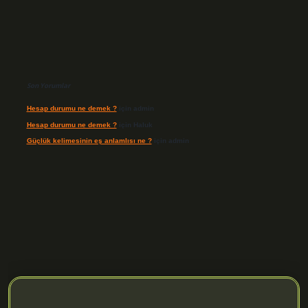
Son Yorumlar
Hesap durumu ne demek ?
için
admin
Hesap durumu ne demek ?
için
Haluk
Güçlük kelimesinin eş anlamlısı ne ?
için
admin
.org