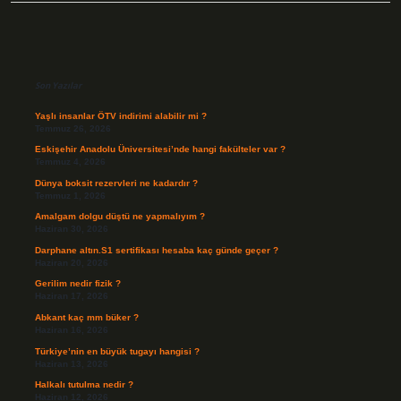
Sidebar
Son Yazılar
Yaşlı insanlar ÖTV indirimi alabilir mi ?
Temmuz 26, 2026
Eskişehir Anadolu Üniversitesi’nde hangi fakülteler var ?
Temmuz 4, 2026
Dünya boksit rezervleri ne kadardır ?
Temmuz 1, 2026
Amalgam dolgu düştü ne yapmalıyım ?
Haziran 30, 2026
Darphane altın.S1 sertifikası hesaba kaç günde geçer ?
Haziran 20, 2026
Gerilim nedir fizik ?
Haziran 17, 2026
Abkant kaç mm büker ?
Haziran 16, 2026
Türkiye’nin en büyük tugayı hangisi ?
Haziran 13, 2026
Halkalı tutulma nedir ?
Haziran 12, 2026