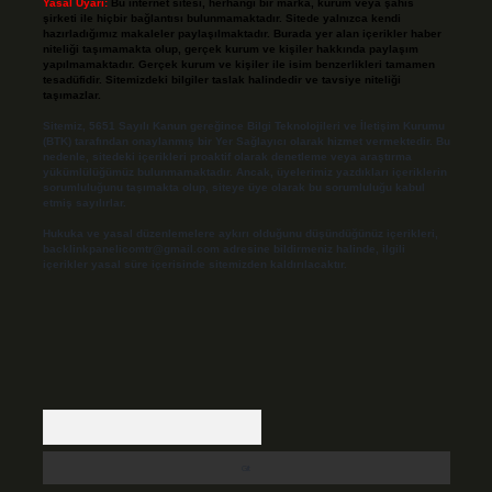
Yasal Uyarı:
Bu internet sitesi, herhangi bir marka, kurum veya şahıs
şirketi ile hiçbir bağlantısı bulunmamaktadır. Sitede yalnızca kendi
hazırladığımız makaleler paylaşılmaktadır. Burada yer alan içerikler haber
niteliği taşımamakta olup, gerçek kurum ve kişiler hakkında paylaşım
yapılmamaktadır. Gerçek kurum ve kişiler ile isim benzerlikleri tamamen
tesadüfidir. Sitemizdeki bilgiler taslak halindedir ve tavsiye niteliği
taşımazlar.
Sitemiz, 5651 Sayılı Kanun gereğince Bilgi Teknolojileri ve İletişim Kurumu
(BTK) tarafından onaylanmış bir Yer Sağlayıcı olarak hizmet vermektedir. Bu
nedenle, sitedeki içerikleri proaktif olarak denetleme veya araştırma
yükümlülüğümüz bulunmamaktadır. Ancak, üyelerimiz yazdıkları içeriklerin
sorumluluğunu taşımakta olup, siteye üye olarak bu sorumluluğu kabul
etmiş sayılırlar.
Hukuka ve yasal düzenlemelere aykırı olduğunu düşündüğünüz içerikleri,
backlinkpanelicomtr@gmail.com
adresine bildirmeniz halinde, ilgili
içerikler yasal süre içerisinde sitemizden kaldırılacaktır.
Arama