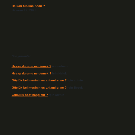
Halkalı tutulma nedir ?
Haziran 12, 2026
Son yorumlar
Hesap durumu ne demek ?
için
admin
Hesap durumu ne demek ?
için
Haluk
Güçlük kelimesinin eş anlamlısı ne ?
için
admin
Güçlük kelimesinin eş anlamlısı ne ?
için
Bozok
Guguklu saat hangi tür ?
için
admin