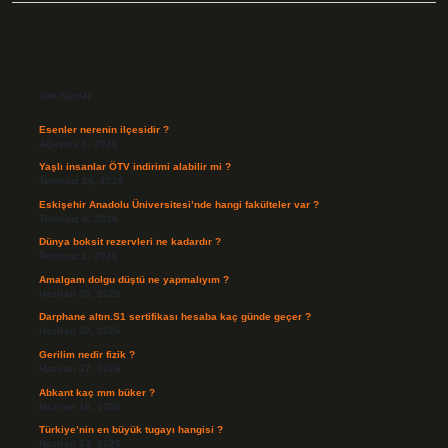
Sidebar
Son Yazılar
Esenler nerenin ilçesidir ?
Ağustos 6, 2026
Yaşlı insanlar ÖTV indirimi alabilir mi ?
Temmuz 26, 2026
Eskişehir Anadolu Üniversitesi’nde hangi fakülteler var ?
Temmuz 4, 2026
Dünya boksit rezervleri ne kadardır ?
Temmuz 1, 2026
Amalgam dolgu düştü ne yapmalıyım ?
Haziran 30, 2026
Darphane altın.S1 sertifikası hesaba kaç günde geçer ?
Haziran 20, 2026
Gerilim nedir fizik ?
Haziran 17, 2026
Abkant kaç mm büker ?
Haziran 16, 2026
Türkiye’nin en büyük tugayı hangisi ?
Haziran 13, 2026