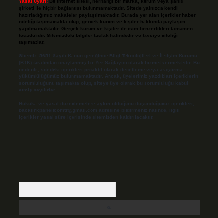
Yasal Uyarı:
Bu internet sitesi, herhangi bir marka, kurum veya şahıs
şirketi ile hiçbir bağlantısı bulunmamaktadır. Sitede yalnızca kendi
hazırladığımız makaleler paylaşılmaktadır. Burada yer alan içerikler haber
niteliği taşımamakta olup, gerçek kurum ve kişiler hakkında paylaşım
yapılmamaktadır. Gerçek kurum ve kişiler ile isim benzerlikleri tamamen
tesadüfidir. Sitemizdeki bilgiler taslak halindedir ve tavsiye niteliği
taşımazlar.
Sitemiz, 5651 Sayılı Kanun gereğince Bilgi Teknolojileri ve İletişim Kurumu
(BTK) tarafından onaylanmış bir Yer Sağlayıcı olarak hizmet vermektedir. Bu
nedenle, sitedeki içerikleri proaktif olarak denetleme veya araştırma
yükümlülüğümüz bulunmamaktadır. Ancak, üyelerimiz yazdıkları içeriklerin
sorumluluğunu taşımakta olup, siteye üye olarak bu sorumluluğu kabul
etmiş sayılırlar.
Hukuka ve yasal düzenlemelere aykırı olduğunu düşündüğünüz içerikleri,
backlinkpanelicomtr@gmail.com
adresine bildirmeniz halinde, ilgili
içerikler yasal süre içerisinde sitemizden kaldırılacaktır.
Arama