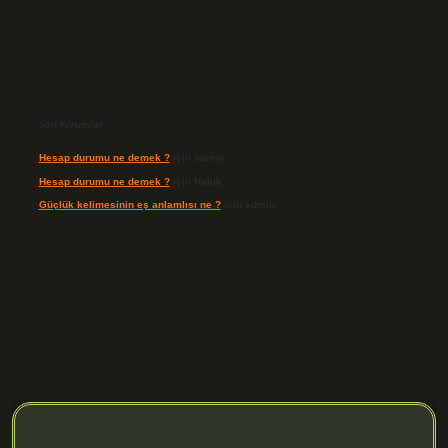
Son Yorumlar
Hesap durumu ne demek ?
için
admin
Hesap durumu ne demek ?
için
Haluk
Güçlük kelimesinin eş anlamlısı ne ?
için
admin
.org