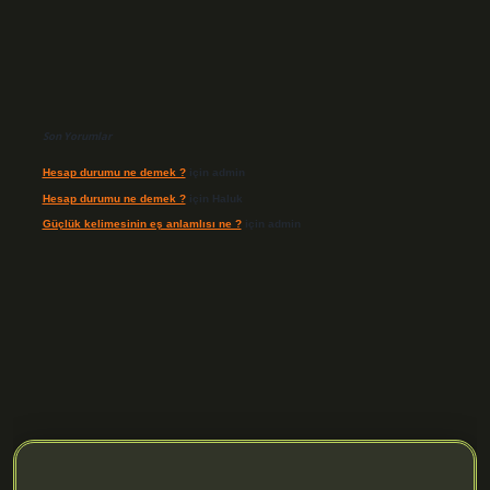
Son Yorumlar
Hesap durumu ne demek ?
için
admin
Hesap durumu ne demek ?
için
Haluk
Güçlük kelimesinin eş anlamlısı ne ?
için
admin
enilir mi
elexbetgiris.org