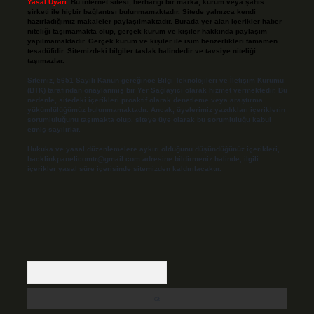
Yasal Uyarı:
Bu internet sitesi, herhangi bir marka, kurum veya şahıs
şirketi ile hiçbir bağlantısı bulunmamaktadır. Sitede yalnızca kendi
hazırladığımız makaleler paylaşılmaktadır. Burada yer alan içerikler haber
niteliği taşımamakta olup, gerçek kurum ve kişiler hakkında paylaşım
yapılmamaktadır. Gerçek kurum ve kişiler ile isim benzerlikleri tamamen
tesadüfidir. Sitemizdeki bilgiler taslak halindedir ve tavsiye niteliği
taşımazlar.
Sitemiz, 5651 Sayılı Kanun gereğince Bilgi Teknolojileri ve İletişim Kurumu
(BTK) tarafından onaylanmış bir Yer Sağlayıcı olarak hizmet vermektedir. Bu
nedenle, sitedeki içerikleri proaktif olarak denetleme veya araştırma
yükümlülüğümüz bulunmamaktadır. Ancak, üyelerimiz yazdıkları içeriklerin
sorumluluğunu taşımakta olup, siteye üye olarak bu sorumluluğu kabul
etmiş sayılırlar.
Hukuka ve yasal düzenlemelere aykırı olduğunu düşündüğünüz içerikleri,
backlinkpanelicomtr@gmail.com
adresine bildirmeniz halinde, ilgili
içerikler yasal süre içerisinde sitemizden kaldırılacaktır.
Arama