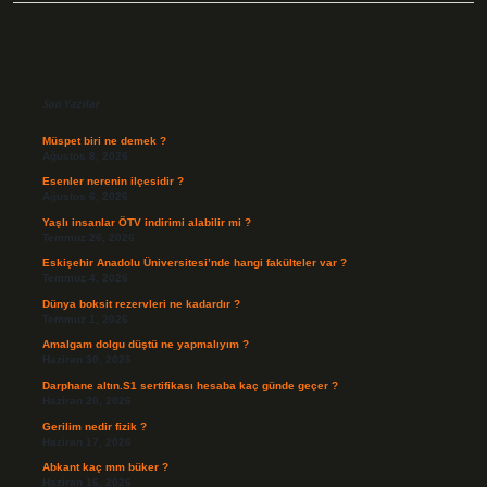
Sidebar
Son Yazılar
Müspet biri ne demek ?
Ağustos 8, 2026
Esenler nerenin ilçesidir ?
Ağustos 6, 2026
Yaşlı insanlar ÖTV indirimi alabilir mi ?
Temmuz 26, 2026
Eskişehir Anadolu Üniversitesi’nde hangi fakülteler var ?
Temmuz 4, 2026
Dünya boksit rezervleri ne kadardır ?
Temmuz 1, 2026
Amalgam dolgu düştü ne yapmalıyım ?
Haziran 30, 2026
Darphane altın.S1 sertifikası hesaba kaç günde geçer ?
Haziran 20, 2026
Gerilim nedir fizik ?
Haziran 17, 2026
Abkant kaç mm büker ?
Haziran 16, 2026