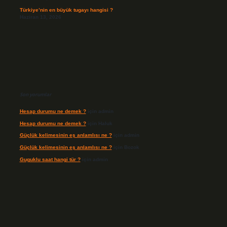
Türkiye’nin en büyük tugayı hangisi ?
Haziran 13, 2026
Son yorumlar
Hesap durumu ne demek ?
için
admin
Hesap durumu ne demek ?
için
Haluk
Güçlük kelimesinin eş anlamlısı ne ?
için
admin
Güçlük kelimesinin eş anlamlısı ne ?
için
Bozok
Guguklu saat hangi tür ?
için
admin