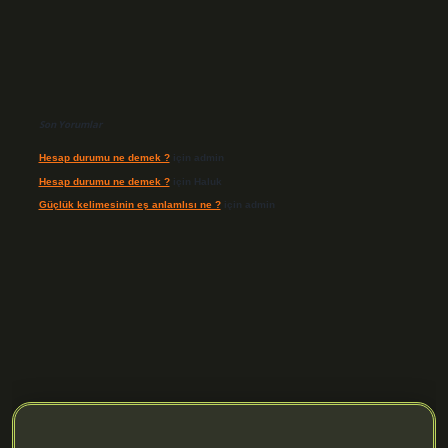
Son Yorumlar
Hesap durumu ne demek ?
için
admin
Hesap durumu ne demek ?
için
Haluk
Güçlük kelimesinin eş anlamlısı ne ?
için
admin
.org