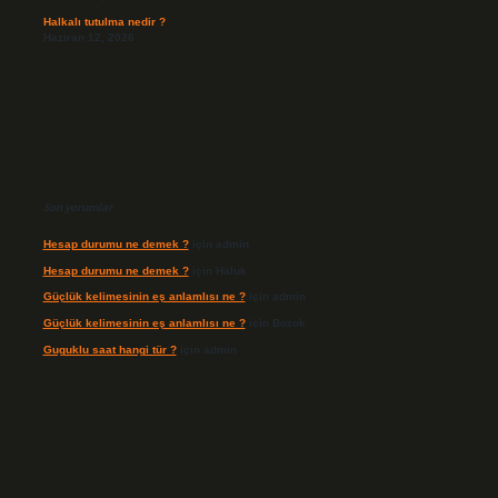
Halkalı tutulma nedir ?
Haziran 12, 2026
Son yorumlar
Hesap durumu ne demek ?
için
admin
Hesap durumu ne demek ?
için
Haluk
Güçlük kelimesinin eş anlamlısı ne ?
için
admin
Güçlük kelimesinin eş anlamlısı ne ?
için
Bozok
Guguklu saat hangi tür ?
için
admin