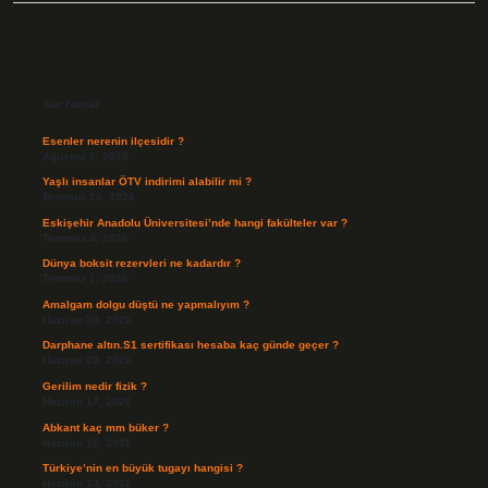
Sidebar
Son Yazılar
Esenler nerenin ilçesidir ?
Ağustos 6, 2026
Yaşlı insanlar ÖTV indirimi alabilir mi ?
Temmuz 26, 2026
Eskişehir Anadolu Üniversitesi’nde hangi fakülteler var ?
Temmuz 4, 2026
Dünya boksit rezervleri ne kadardır ?
Temmuz 1, 2026
Amalgam dolgu düştü ne yapmalıyım ?
Haziran 30, 2026
Darphane altın.S1 sertifikası hesaba kaç günde geçer ?
Haziran 20, 2026
Gerilim nedir fizik ?
Haziran 17, 2026
Abkant kaç mm büker ?
Haziran 16, 2026
Türkiye’nin en büyük tugayı hangisi ?
Haziran 13, 2026