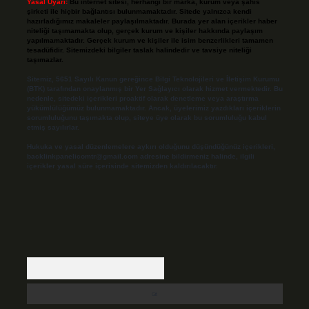
Yasal Uyarı:
Bu internet sitesi, herhangi bir marka, kurum veya şahıs
şirketi ile hiçbir bağlantısı bulunmamaktadır. Sitede yalnızca kendi
hazırladığımız makaleler paylaşılmaktadır. Burada yer alan içerikler haber
niteliği taşımamakta olup, gerçek kurum ve kişiler hakkında paylaşım
yapılmamaktadır. Gerçek kurum ve kişiler ile isim benzerlikleri tamamen
tesadüfidir. Sitemizdeki bilgiler taslak halindedir ve tavsiye niteliği
taşımazlar.
Sitemiz, 5651 Sayılı Kanun gereğince Bilgi Teknolojileri ve İletişim Kurumu
(BTK) tarafından onaylanmış bir Yer Sağlayıcı olarak hizmet vermektedir. Bu
nedenle, sitedeki içerikleri proaktif olarak denetleme veya araştırma
yükümlülüğümüz bulunmamaktadır. Ancak, üyelerimiz yazdıkları içeriklerin
sorumluluğunu taşımakta olup, siteye üye olarak bu sorumluluğu kabul
etmiş sayılırlar.
Hukuka ve yasal düzenlemelere aykırı olduğunu düşündüğünüz içerikleri,
backlinkpanelicomtr@gmail.com
adresine bildirmeniz halinde, ilgili
içerikler yasal süre içerisinde sitemizden kaldırılacaktır.
Arama