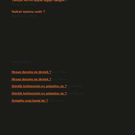
Türkiye’nin en büyük tugayı hangisi ?
Haziran 13, 2026
Halkalı tutulma nedir ?
Haziran 12, 2026
Son yorumlar
Hesap durumu ne demek ?
için
admin
Hesap durumu ne demek ?
için
Haluk
Güçlük kelimesinin eş anlamlısı ne ?
için
admin
Güçlük kelimesinin eş anlamlısı ne ?
için
Bozok
Guguklu saat hangi tür ?
için
admin