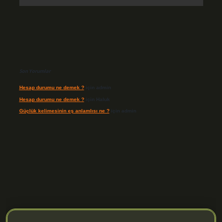
Son Yorumlar
Hesap durumu ne demek ?
için
admin
Hesap durumu ne demek ?
için
Haluk
Güçlük kelimesinin eş anlamlısı ne ?
için
admin
enilir mi
elexbetgiris.org