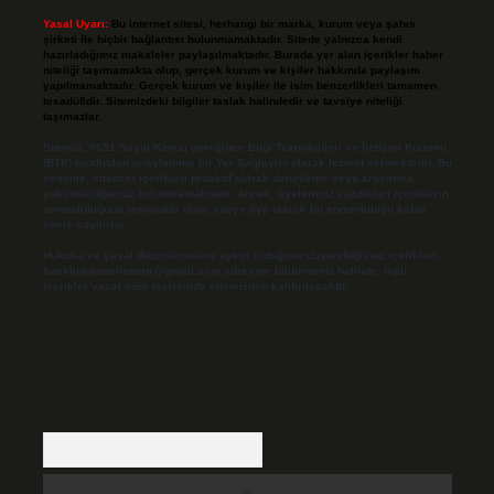
Yasal Uyarı:
Bu internet sitesi, herhangi bir marka, kurum veya şahıs
şirketi ile hiçbir bağlantısı bulunmamaktadır. Sitede yalnızca kendi
hazırladığımız makaleler paylaşılmaktadır. Burada yer alan içerikler haber
niteliği taşımamakta olup, gerçek kurum ve kişiler hakkında paylaşım
yapılmamaktadır. Gerçek kurum ve kişiler ile isim benzerlikleri tamamen
tesadüfidir. Sitemizdeki bilgiler taslak halindedir ve tavsiye niteliği
taşımazlar.
Sitemiz, 5651 Sayılı Kanun gereğince Bilgi Teknolojileri ve İletişim Kurumu
(BTK) tarafından onaylanmış bir Yer Sağlayıcı olarak hizmet vermektedir. Bu
nedenle, sitedeki içerikleri proaktif olarak denetleme veya araştırma
yükümlülüğümüz bulunmamaktadır. Ancak, üyelerimiz yazdıkları içeriklerin
sorumluluğunu taşımakta olup, siteye üye olarak bu sorumluluğu kabul
etmiş sayılırlar.
Hukuka ve yasal düzenlemelere aykırı olduğunu düşündüğünüz içerikleri,
backlinkpanelicomtr@gmail.com
adresine bildirmeniz halinde, ilgili
içerikler yasal süre içerisinde sitemizden kaldırılacaktır.
Arama