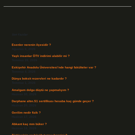
Sidebar
Son Yazılar
Esenler nerenin ilçesidir ?
Ağustos 6, 2026
Yaşlı insanlar ÖTV indirimi alabilir mi ?
Temmuz 26, 2026
Eskişehir Anadolu Üniversitesi’nde hangi fakülteler var ?
Temmuz 4, 2026
Dünya boksit rezervleri ne kadardır ?
Temmuz 1, 2026
Amalgam dolgu düştü ne yapmalıyım ?
Haziran 30, 2026
Darphane altın.S1 sertifikası hesaba kaç günde geçer ?
Haziran 20, 2026
Gerilim nedir fizik ?
Haziran 17, 2026
Abkant kaç mm büker ?
Haziran 16, 2026