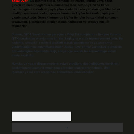
Yasal Uyarı:
Bu internet sitesi, herhangi bir marka, kurum veya şahıs
şirketi ile hiçbir bağlantısı bulunmamaktadır. Sitede yalnızca kendi
hazırladığımız makaleler paylaşılmaktadır. Burada yer alan içerikler haber
niteliği taşımamakta olup, gerçek kurum ve kişiler hakkında paylaşım
yapılmamaktadır. Gerçek kurum ve kişiler ile isim benzerlikleri tamamen
tesadüfidir. Sitemizdeki bilgiler taslak halindedir ve tavsiye niteliği
taşımazlar.
Sitemiz, 5651 Sayılı Kanun gereğince Bilgi Teknolojileri ve İletişim Kurumu
(BTK) tarafından onaylanmış bir Yer Sağlayıcı olarak hizmet vermektedir. Bu
nedenle, sitedeki içerikleri proaktif olarak denetleme veya araştırma
yükümlülüğümüz bulunmamaktadır. Ancak, üyelerimiz yazdıkları içeriklerin
sorumluluğunu taşımakta olup, siteye üye olarak bu sorumluluğu kabul
etmiş sayılırlar.
Hukuka ve yasal düzenlemelere aykırı olduğunu düşündüğünüz içerikleri,
backlinkpanelicomtr@gmail.com
adresine bildirmeniz halinde, ilgili
içerikler yasal süre içerisinde sitemizden kaldırılacaktır.
Arama