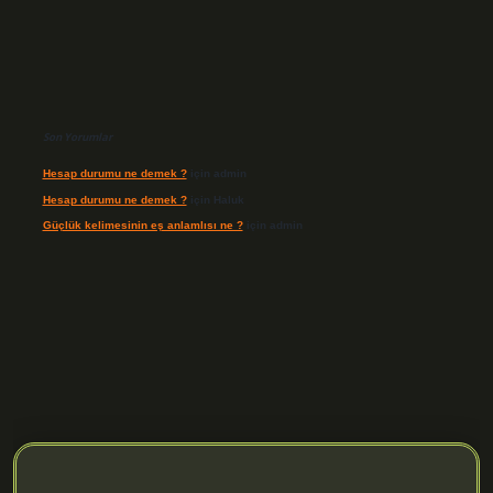
Son Yorumlar
Hesap durumu ne demek ?
için
admin
Hesap durumu ne demek ?
için
Haluk
Güçlük kelimesinin eş anlamlısı ne ?
için
admin
org