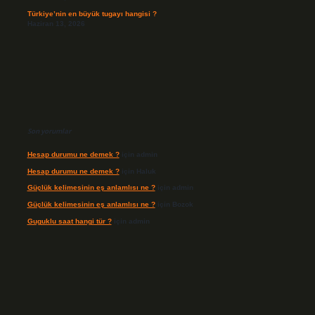
Türkiye’nin en büyük tugayı hangisi ?
Haziran 13, 2026
Son yorumlar
Hesap durumu ne demek ?
için
admin
Hesap durumu ne demek ?
için
Haluk
Güçlük kelimesinin eş anlamlısı ne ?
için
admin
Güçlük kelimesinin eş anlamlısı ne ?
için
Bozok
Guguklu saat hangi tür ?
için
admin