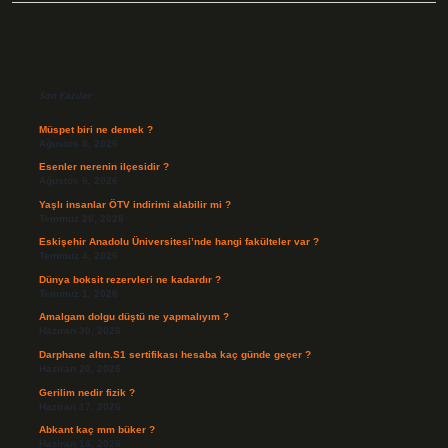
Sidebar
Son Yazılar
Müspet biri ne demek ?
Ağustos 8, 2026
Esenler nerenin ilçesidir ?
Ağustos 6, 2026
Yaşlı insanlar ÖTV indirimi alabilir mi ?
Temmuz 26, 2026
Eskişehir Anadolu Üniversitesi’nde hangi fakülteler var ?
Temmuz 4, 2026
Dünya boksit rezervleri ne kadardır ?
Temmuz 1, 2026
Amalgam dolgu düştü ne yapmalıyım ?
Haziran 30, 2026
Darphane altın.S1 sertifikası hesaba kaç günde geçer ?
Haziran 20, 2026
Gerilim nedir fizik ?
Haziran 17, 2026
Abkant kaç mm büker ?
Haziran 16, 2026