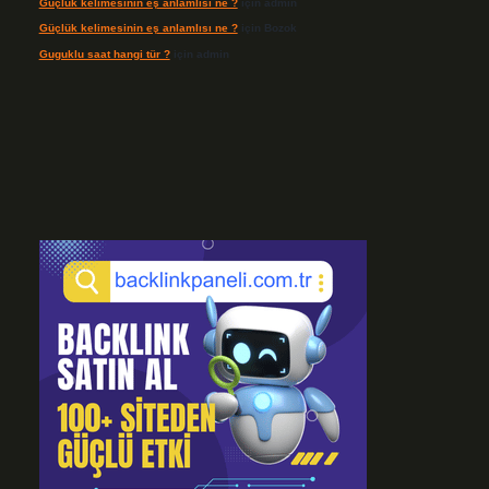
Güçlük kelimesinin eş anlamlısı ne ?
için
admin
Güçlük kelimesinin eş anlamlısı ne ?
için
Bozok
Guguklu saat hangi tür ?
için
admin