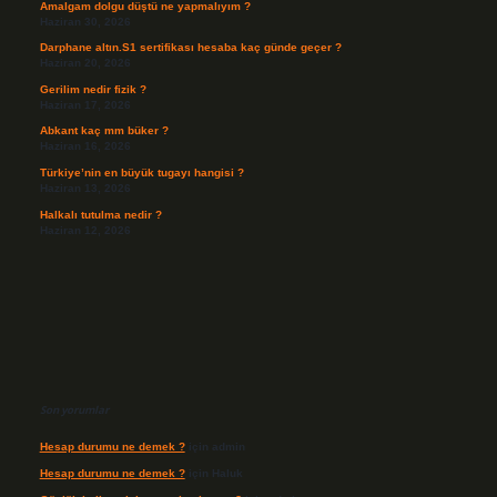
Amalgam dolgu düştü ne yapmalıyım ?
Haziran 30, 2026
Darphane altın.S1 sertifikası hesaba kaç günde geçer ?
Haziran 20, 2026
Gerilim nedir fizik ?
Haziran 17, 2026
Abkant kaç mm büker ?
Haziran 16, 2026
Türkiye’nin en büyük tugayı hangisi ?
Haziran 13, 2026
Halkalı tutulma nedir ?
Haziran 12, 2026
Son yorumlar
Hesap durumu ne demek ?
için
admin
Hesap durumu ne demek ?
için
Haluk