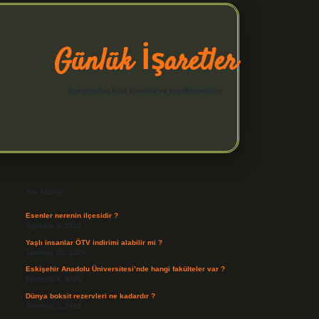
Günlük İşaretler
İlginç notlar, kısa öneriler ve keyifli içerikler.
Sidebar
hiltonbet yeni giriş
betexper güvenilir mi
elexbetgiris.org
Son Yazılar
Esenler nerenin ilçesidir ?
Ağustos 6, 2026
Yaşlı insanlar ÖTV indirimi alabilir mi ?
Temmuz 26, 2026
Eskişehir Anadolu Üniversitesi’nde hangi fakülteler var ?
Temmuz 4, 2026
Dünya boksit rezervleri ne kadardır ?
Temmuz 1, 2026