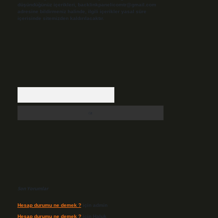
düşündüğünüz içerikleri,
backlinkpanelicomtr@gmail.com
adresine bildirmeniz halinde, ilgili içerikler yasal süre
içerisinde sitemizden kaldırılacaktır.
Arama
Son Yorumlar
Hesap durumu ne demek ?
için
admin
Hesap durumu ne demek ?
için
Haluk