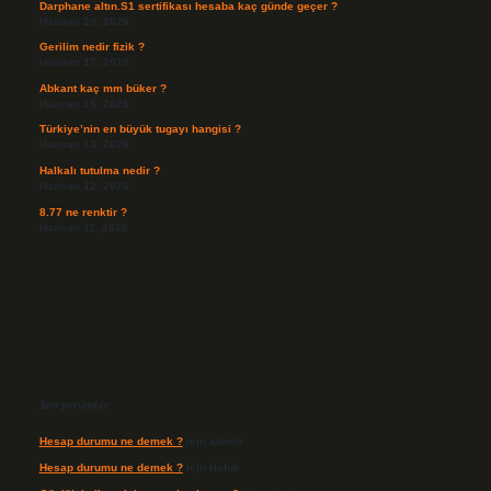
Darphane altın.S1 sertifikası hesaba kaç günde geçer ?
Haziran 20, 2026
Gerilim nedir fizik ?
Haziran 17, 2026
Abkant kaç mm büker ?
Haziran 16, 2026
Türkiye’nin en büyük tugayı hangisi ?
Haziran 13, 2026
Halkalı tutulma nedir ?
Haziran 12, 2026
8.77 ne renktir ?
Haziran 11, 2026
Son yorumlar
Hesap durumu ne demek ?
için
admin
Hesap durumu ne demek ?
için
Haluk