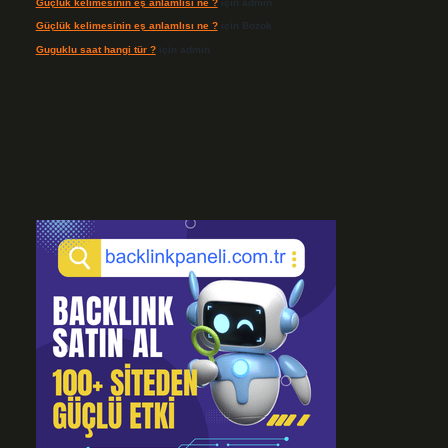
Güçlük kelimesinin eş anlamlısı ne ?
için
admin
Güçlük kelimesinin eş anlamlısı ne ?
için
Bozok
Guguklu saat hangi tür ?
için
admin