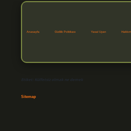
Anasayfa
Gizlilik Politikası
Yasal Uyarı
Hakkım
Etiket:
Külfetsiz olmak ne demek
Sitemap