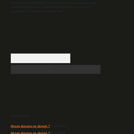
düşündüğünüz içerikleri,
backlinkpanelicomtr@gmail.com
adresine bildirmeniz halinde, ilgili içerikler yasal süre
içerisinde sitemizden kaldırılacaktır.
Arama
Son Yorumlar
Hesap durumu ne demek ?
için
admin
Hesap durumu ne demek ?
için
Haluk