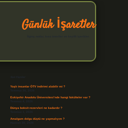
Günlük İşaretler
İlginç notlar, kısa öneriler ve keyifli içerikler.
Sidebar
hiltonbet yeni giriş
betexper güvenilir mi
elexbetgiris.o
Son Yazılar
Yaşlı insanlar ÖTV indirimi alabilir mi ?
Temmuz 26, 2026
Eskişehir Anadolu Üniversitesi’nde hangi fakülteler var ?
Temmuz 4, 2026
Dünya boksit rezervleri ne kadardır ?
Temmuz 1, 2026
Amalgam dolgu düştü ne yapmalıyım ?
Haziran 30, 2026