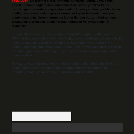
Yasal Uyarı:
Bu internet sitesi, herhangi bir marka, kurum veya şahıs
şirketi ile hiçbir bağlantısı bulunmamaktadır. Sitede yalnızca kendi
hazırladığımız makaleler paylaşılmaktadır. Burada yer alan içerikler haber
niteliği taşımamakta olup, gerçek kurum ve kişiler hakkında paylaşım
yapılmamaktadır. Gerçek kurum ve kişiler ile isim benzerlikleri tamamen
tesadüfidir. Sitemizdeki bilgiler taslak halindedir ve tavsiye niteliği
taşımazlar.
Sitemiz, 5651 Sayılı Kanun gereğince Bilgi Teknolojileri ve İletişim Kurumu
(BTK) tarafından onaylanmış bir Yer Sağlayıcı olarak hizmet vermektedir. Bu
nedenle, sitedeki içerikleri proaktif olarak denetleme veya araştırma
yükümlülüğümüz bulunmamaktadır. Ancak, üyelerimiz yazdıkları içeriklerin
sorumluluğunu taşımakta olup, siteye üye olarak bu sorumluluğu kabul
etmiş sayılırlar.
Hukuka ve yasal düzenlemelere aykırı olduğunu düşündüğünüz içerikleri,
backlinkpanelicomtr@gmail.com
adresine bildirmeniz halinde, ilgili
içerikler yasal süre içerisinde sitemizden kaldırılacaktır.
Arama