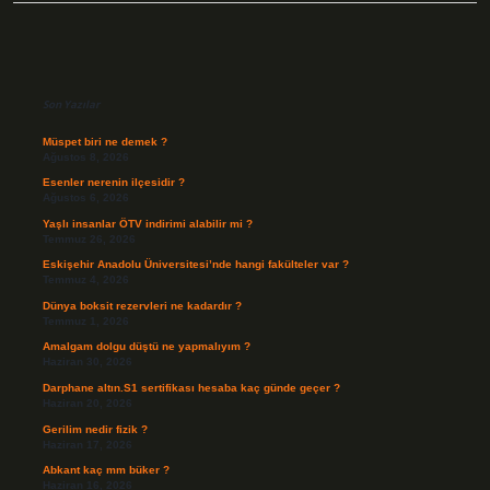
Sidebar
Son Yazılar
Müspet biri ne demek ?
Ağustos 8, 2026
Esenler nerenin ilçesidir ?
Ağustos 6, 2026
Yaşlı insanlar ÖTV indirimi alabilir mi ?
Temmuz 26, 2026
Eskişehir Anadolu Üniversitesi’nde hangi fakülteler var ?
Temmuz 4, 2026
Dünya boksit rezervleri ne kadardır ?
Temmuz 1, 2026
Amalgam dolgu düştü ne yapmalıyım ?
Haziran 30, 2026
Darphane altın.S1 sertifikası hesaba kaç günde geçer ?
Haziran 20, 2026
Gerilim nedir fizik ?
Haziran 17, 2026
Abkant kaç mm büker ?
Haziran 16, 2026