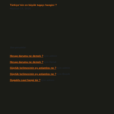
Türkiye’nin en büyük tugayı hangisi ?
Haziran 13, 2026
Son yorumlar
Hesap durumu ne demek ?
için
admin
Hesap durumu ne demek ?
için
Haluk
Güçlük kelimesinin eş anlamlısı ne ?
için
admin
Güçlük kelimesinin eş anlamlısı ne ?
için
Bozok
Guguklu saat hangi tür ?
için
admin