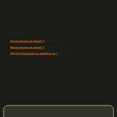
Son Yorumlar
Hesap durumu ne demek ?
için
admin
Hesap durumu ne demek ?
için
Haluk
Güçlük kelimesinin eş anlamlısı ne ?
için
admin
.org