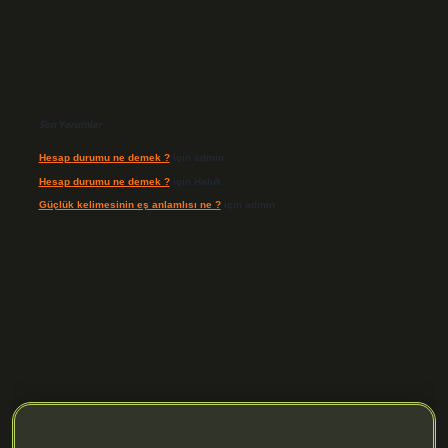
Son Yorumlar
Hesap durumu ne demek ?
için
admin
Hesap durumu ne demek ?
için
Haluk
Güçlük kelimesinin eş anlamlısı ne ?
için
admin
.org