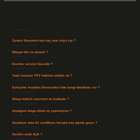
Sidebar
Son Yazılar
Çankırı Kurşunlu’nun kaç tane köyü var ?
Ağustos 9, 2026
Müspet biri ne demek ?
Ağustos 8, 2026
Esenler nerenin ilçesidir ?
Ağustos 6, 2026
Yaşlı insanlar ÖTV indirimi alabilir mi ?
Temmuz 26, 2026
Eskişehir Anadolu Üniversitesi’nde hangi fakülteler var ?
Temmuz 4, 2026
Dünya boksit rezervleri ne kadardır ?
Temmuz 1, 2026
Amalgam dolgu düştü ne yapmalıyım ?
Haziran 30, 2026
Darphane altın.S1 sertifikası hesaba kaç günde geçer ?
Haziran 20, 2026
Gerilim nedir fizik ?
Haziran 17, 2026