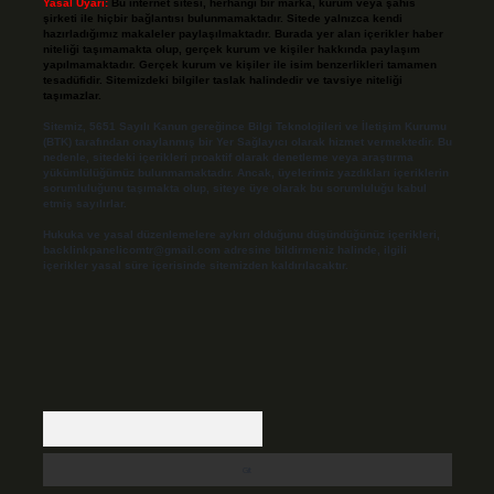
Yasal Uyarı:
Bu internet sitesi, herhangi bir marka, kurum veya şahıs
şirketi ile hiçbir bağlantısı bulunmamaktadır. Sitede yalnızca kendi
hazırladığımız makaleler paylaşılmaktadır. Burada yer alan içerikler haber
niteliği taşımamakta olup, gerçek kurum ve kişiler hakkında paylaşım
yapılmamaktadır. Gerçek kurum ve kişiler ile isim benzerlikleri tamamen
tesadüfidir. Sitemizdeki bilgiler taslak halindedir ve tavsiye niteliği
taşımazlar.
Sitemiz, 5651 Sayılı Kanun gereğince Bilgi Teknolojileri ve İletişim Kurumu
(BTK) tarafından onaylanmış bir Yer Sağlayıcı olarak hizmet vermektedir. Bu
nedenle, sitedeki içerikleri proaktif olarak denetleme veya araştırma
yükümlülüğümüz bulunmamaktadır. Ancak, üyelerimiz yazdıkları içeriklerin
sorumluluğunu taşımakta olup, siteye üye olarak bu sorumluluğu kabul
etmiş sayılırlar.
Hukuka ve yasal düzenlemelere aykırı olduğunu düşündüğünüz içerikleri,
backlinkpanelicomtr@gmail.com
adresine bildirmeniz halinde, ilgili
içerikler yasal süre içerisinde sitemizden kaldırılacaktır.
Arama