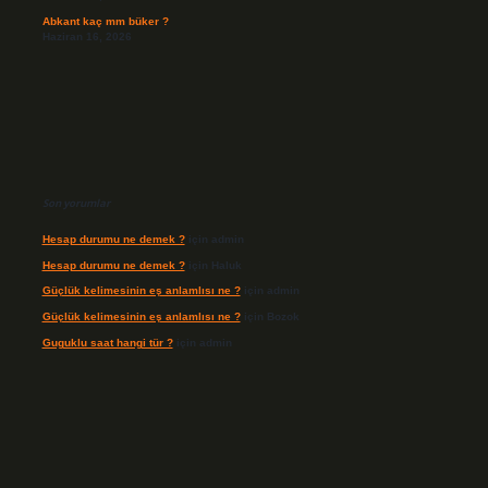
Abkant kaç mm büker ?
Haziran 16, 2026
Son yorumlar
Hesap durumu ne demek ?
için
admin
Hesap durumu ne demek ?
için
Haluk
Güçlük kelimesinin eş anlamlısı ne ?
için
admin
Güçlük kelimesinin eş anlamlısı ne ?
için
Bozok
Guguklu saat hangi tür ?
için
admin