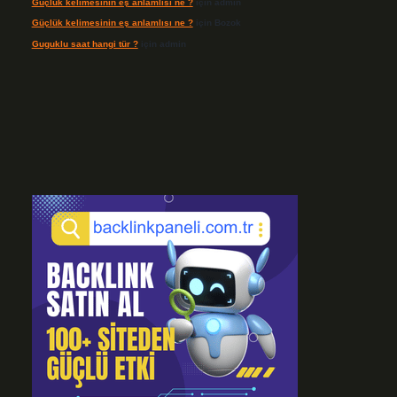
Güçlük kelimesinin eş anlamlısı ne ?
için
admin
Güçlük kelimesinin eş anlamlısı ne ?
için
Bozok
Guguklu saat hangi tür ?
için
admin