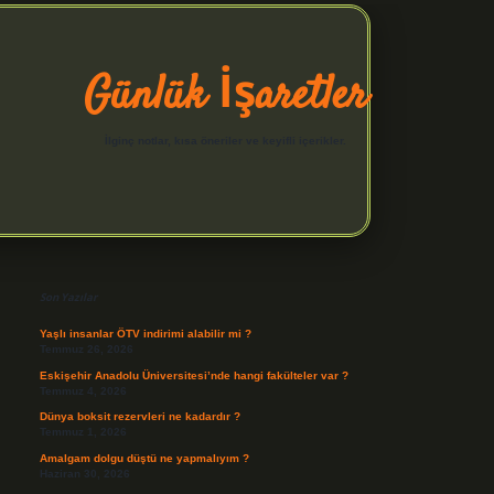
Günlük İşaretler
İlginç notlar, kısa öneriler ve keyifli içerikler.
Sidebar
hiltonbet yeni giriş
Son Yazılar
Yaşlı insanlar ÖTV indirimi alabilir mi ?
Temmuz 26, 2026
Eskişehir Anadolu Üniversitesi’nde hangi fakülteler var ?
Temmuz 4, 2026
Dünya boksit rezervleri ne kadardır ?
Temmuz 1, 2026
Amalgam dolgu düştü ne yapmalıyım ?
Haziran 30, 2026