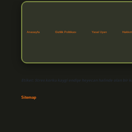
Anasayfa
Gizlilik Politikası
Yasal Uyarı
Hakkım
Etiket:
Stres korku kaygi endişe heyecan halinde olan bir ki
Sitemap