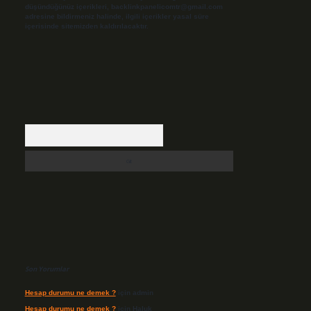
düşündüğünüz içerikleri,
backlinkpanelicomtr@gmail.com
adresine bildirmeniz halinde, ilgili içerikler yasal süre
içerisinde sitemizden kaldırılacaktır.
Arama
Son Yorumlar
Hesap durumu ne demek ?
için
admin
Hesap durumu ne demek ?
için
Haluk