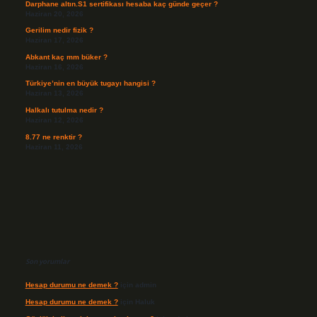
Darphane altın.S1 sertifikası hesaba kaç günde geçer ?
Haziran 20, 2026
Gerilim nedir fizik ?
Haziran 17, 2026
Abkant kaç mm büker ?
Haziran 16, 2026
Türkiye’nin en büyük tugayı hangisi ?
Haziran 13, 2026
Halkalı tutulma nedir ?
Haziran 12, 2026
8.77 ne renktir ?
Haziran 11, 2026
Son yorumlar
Hesap durumu ne demek ?
için
admin
Hesap durumu ne demek ?
için
Haluk