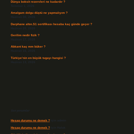
Dünya boksit rezervleri ne kadardır ?
Temmuz 1, 2026
Amalgam dolgu düştü ne yapmalıyım ?
Haziran 30, 2026
Darphane altın.S1 sertifikası hesaba kaç günde geçer ?
Haziran 20, 2026
Gerilim nedir fizik ?
Haziran 17, 2026
Abkant kaç mm büker ?
Haziran 16, 2026
Türkiye’nin en büyük tugayı hangisi ?
Haziran 13, 2026
Son yorumlar
Hesap durumu ne demek ?
için
admin
Hesap durumu ne demek ?
için
Haluk