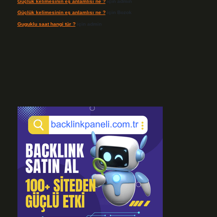
Güçlük kelimesinin eş anlamlısı ne ?
için
admin
Güçlük kelimesinin eş anlamlısı ne ?
için
Bozok
Guguklu saat hangi tür ?
için
admin