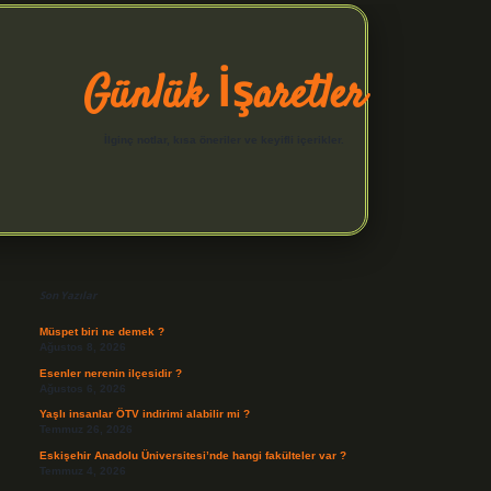
Günlük İşaretler
İlginç notlar, kısa öneriler ve keyifli içerikler.
Sidebar
hiltonbet yeni giriş
betexper güvenilir mi
elexbetgiris.o
Son Yazılar
Müspet biri ne demek ?
Ağustos 8, 2026
Esenler nerenin ilçesidir ?
Ağustos 6, 2026
Yaşlı insanlar ÖTV indirimi alabilir mi ?
Temmuz 26, 2026
Eskişehir Anadolu Üniversitesi’nde hangi fakülteler var ?
Temmuz 4, 2026