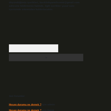
düşündüğünüz içerikleri,
backlinkpanelicomtr@gmail.com
adresine bildirmeniz halinde, ilgili içerikler yasal süre
içerisinde sitemizden kaldırılacaktır.
Arama
Son Yorumlar
Hesap durumu ne demek ?
için
admin
Hesap durumu ne demek ?
için
Haluk