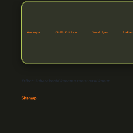
Anasayfa
Gizlilik Politikası
Yasal Uyarı
Hakkım
Etiket:
Subaraknoid kanama tanısı nasıl konur
Sitemap