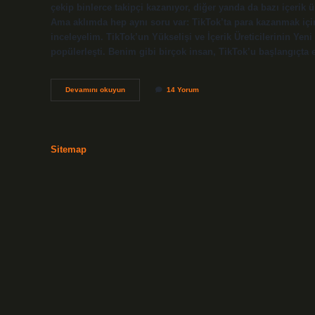
çekip binlerce takipçi kazanıyor, diğer yanda da bazı içerik 
Ama aklımda hep aynı soru var: TikTok’ta para kazanmak için
inceleyelim. TikTok’un Yükselişi ve İçerik Üreticilerinin Yen
popülerleşti. Benim gibi birçok insan, TikTok’u başlangıçta 
TikTok’ta
Devamını okuyun
14 Yorum
kaç
takipçiden
sonra
para
kazanılır
Sitemap
?