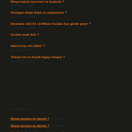
Dünya boksit rezervleri ne kadardır ?
Temmuz 1, 2026
Amalgam dolgu düştü ne yapmalıyım ?
Haziran 30, 2026
Darphane altın.S1 sertifikası hesaba kaç günde geçer ?
Haziran 20, 2026
Gerilim nedir fizik ?
Haziran 17, 2026
Abkant kaç mm büker ?
Haziran 16, 2026
Türkiye’nin en büyük tugayı hangisi ?
Haziran 13, 2026
Son yorumlar
Hesap durumu ne demek ?
için
admin
Hesap durumu ne demek ?
için
Haluk