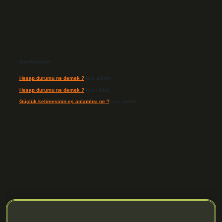
Son Yorumlar
Hesap durumu ne demek ?
için
admin
Hesap durumu ne demek ?
için
Haluk
Güçlük kelimesinin eş anlamlısı ne ?
için
admin
org