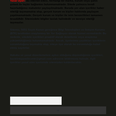
Yasal Uyarı:
Bu internet sitesi, herhangi bir marka, kurum veya şahıs
şirketi ile hiçbir bağlantısı bulunmamaktadır. Sitede yalnızca kendi
hazırladığımız makaleler paylaşılmaktadır. Burada yer alan içerikler haber
niteliği taşımamakta olup, gerçek kurum ve kişiler hakkında paylaşım
yapılmamaktadır. Gerçek kurum ve kişiler ile isim benzerlikleri tamamen
tesadüfidir. Sitemizdeki bilgiler taslak halindedir ve tavsiye niteliği
taşımazlar.
Sitemiz, 5651 Sayılı Kanun gereğince Bilgi Teknolojileri ve İletişim Kurumu
(BTK) tarafından onaylanmış bir Yer Sağlayıcı olarak hizmet vermektedir. Bu
nedenle, sitedeki içerikleri proaktif olarak denetleme veya araştırma
yükümlülüğümüz bulunmamaktadır. Ancak, üyelerimiz yazdıkları içeriklerin
sorumluluğunu taşımakta olup, siteye üye olarak bu sorumluluğu kabul
etmiş sayılırlar.
Hukuka ve yasal düzenlemelere aykırı olduğunu düşündüğünüz içerikleri,
backlinkpanelicomtr@gmail.com
adresine bildirmeniz halinde, ilgili
içerikler yasal süre içerisinde sitemizden kaldırılacaktır.
Arama