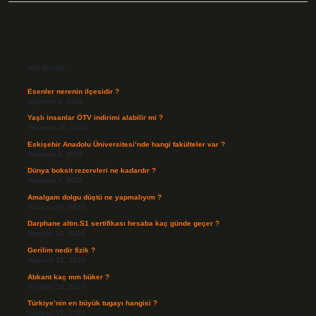
Sidebar
Son Yazılar
Esenler nerenin ilçesidir ?
Ağustos 6, 2026
Yaşlı insanlar ÖTV indirimi alabilir mi ?
Temmuz 26, 2026
Eskişehir Anadolu Üniversitesi’nde hangi fakülteler var ?
Temmuz 4, 2026
Dünya boksit rezervleri ne kadardır ?
Temmuz 1, 2026
Amalgam dolgu düştü ne yapmalıyım ?
Haziran 30, 2026
Darphane altın.S1 sertifikası hesaba kaç günde geçer ?
Haziran 20, 2026
Gerilim nedir fizik ?
Haziran 17, 2026
Abkant kaç mm büker ?
Haziran 16, 2026
Türkiye’nin en büyük tugayı hangisi ?
Haziran 13, 2026