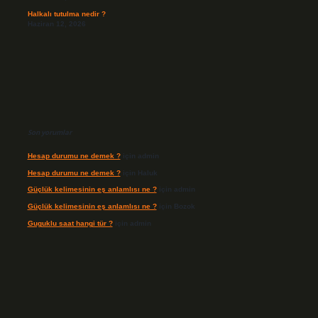
Halkalı tutulma nedir ?
Haziran 12, 2026
Son yorumlar
Hesap durumu ne demek ?
için
admin
Hesap durumu ne demek ?
için
Haluk
Güçlük kelimesinin eş anlamlısı ne ?
için
admin
Güçlük kelimesinin eş anlamlısı ne ?
için
Bozok
Guguklu saat hangi tür ?
için
admin