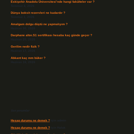
Eskişehir Anadolu Üniversitesi’nde hangi fakülteler var ?
Temmuz 4, 2026
Dünya boksit rezervleri ne kadardır ?
Temmuz 1, 2026
Amalgam dolgu düştü ne yapmalıyım ?
Haziran 30, 2026
Darphane altın.S1 sertifikası hesaba kaç günde geçer ?
Haziran 20, 2026
Gerilim nedir fizik ?
Haziran 17, 2026
Abkant kaç mm büker ?
Haziran 16, 2026
Son yorumlar
Hesap durumu ne demek ?
için
admin
Hesap durumu ne demek ?
için
Haluk