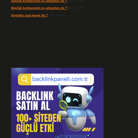
Güçlük kelimesinin eş anlamlısı ne ?
için
admin
Güçlük kelimesinin eş anlamlısı ne ?
için
Bozok
Guguklu saat hangi tür ?
için
admin