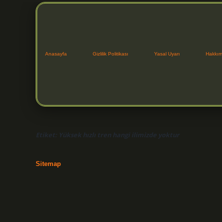
Anasayfa
Gizlilik Politikası
Yasal Uyarı
Hakkım
Etiket:
Yüksek hızlı tren hangi ilimizde yoktur
Sitemap