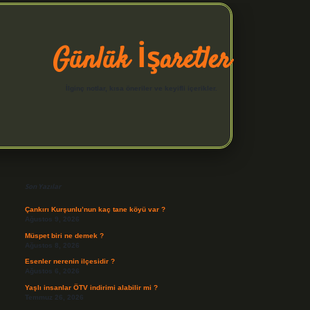
Günlük İşaretler
İlginç notlar, kısa öneriler ve keyifli içerikler.
Sidebar
hiltonbet yeni giriş
Son Yazılar
Çankırı Kurşunlu’nun kaç tane köyü var ?
Ağustos 9, 2026
Müspet biri ne demek ?
Ağustos 8, 2026
Esenler nerenin ilçesidir ?
Ağustos 6, 2026
Yaşlı insanlar ÖTV indirimi alabilir mi ?
Temmuz 26, 2026