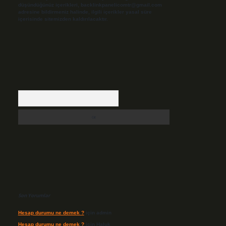
düşündüğünüz içerikleri,
backlinkpanelicomtr@gmail.com
adresine bildirmeniz halinde, ilgili içerikler yasal süre
içerisinde sitemizden kaldırılacaktır.
Arama
Son Yorumlar
Hesap durumu ne demek ?
için
admin
Hesap durumu ne demek ?
için
Haluk