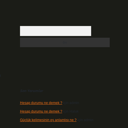
Arama
n
Son Yorumlar
Hesap durumu ne demek ?
için
admin
Hesap durumu ne demek ?
için
Haluk
Güçlük kelimesinin eş anlamlısı ne ?
için
admin