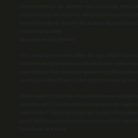
düzenlenmesidir. Bu düzenin nasıl kurulacağı, kim taraf
yönlendireceği ise büyük bir tartışma konusudur. O yüzd
düzeni kurduğuna, kimlerin bu düzenin dışında bırakıld
sorgulama içindedir.
Meşruiyet ve Güç İlişkileri
Güç, yalnızca zorla elde edilen bir olgu değildir; aynı
iktidarın kabul görmesini ve halk tarafından meşru sayı
basit değildir. Güç, toplumsal ilişkilerin çeşitli biçim
aracılığıyla iktidar, halkın kabul ettiği normlarla uyumlu 
Birçok modern toplumda, meşruiyet kavramı seçimlerle b
anlamına gelir. Fakat burada devreye giren bir başka 
nasıl belirler? Seçim sonuçları her zaman halkın taleple
içinde belirli grupların hegemonyasını yeniden üretmek 
Demokrasi ve Katılım