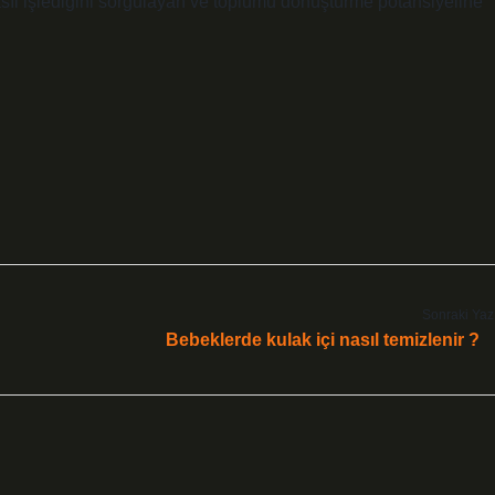
ıl işlediğini sorgulayan ve toplumu dönüştürme potansiyeline
Sonraki Yaz
Bebeklerde kulak içi nasıl temizlenir ?