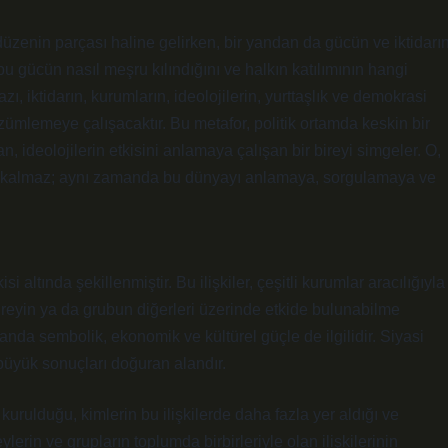
üzenin parçası haline gelirken, bir yandan da gücün ve iktidarı
bu gücün nasıl meşru kılındığını ve halkın katılımının hangi
, iktidarın, kurumların, ideolojilerin, yurttaşlık ve demokrasi
ümlemeye çalışacaktır. Bu metafor, politik ortamda keskin bir
n, ideolojilerin etkisini anlamaya çalışan bir bireyi simgeler. O,
le kalmaz; aynı zamanda bu dünyayı anlamaya, sorgulamaya ve
isi altında şekillenmiştir. Bu ilişkiler, çeşitli kurumlar aracılığıyla
 bireyin ya da grubun diğerleri üzerinde etkide bulunabilme
anda sembolik, ekonomik ve kültürel güçle de ilgilidir. Siyasi
n büyük sonuçları doğuran alandır.
l kurulduğu, kimlerin bu ilişkilerde daha fazla yer aldığı ve
lerin ve grupların toplumda birbirleriyle olan ilişkilerinin