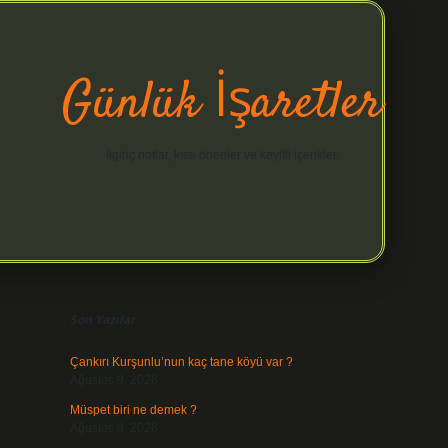
Günlük İşaretler
İlginç notlar, kısa öneriler ve keyifli içerikler.
Sidebar
hiltonbet yeni giriş
betexper güven
Son Yazılar
Çankırı Kurşunlu’nun kaç tane köyü var ?
Ağustos 9, 2026
Müspet biri ne demek ?
Ağustos 8, 2026