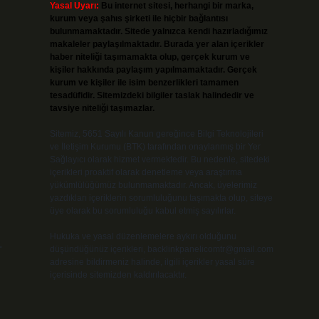
Yasal Uyarı:
Bu internet sitesi, herhangi bir marka,
kurum veya şahıs şirketi ile hiçbir bağlantısı
bulunmamaktadır. Sitede yalnızca kendi hazırladığımız
makaleler paylaşılmaktadır. Burada yer alan içerikler
haber niteliği taşımamakta olup, gerçek kurum ve
kişiler hakkında paylaşım yapılmamaktadır. Gerçek
kurum ve kişiler ile isim benzerlikleri tamamen
tesadüfidir. Sitemizdeki bilgiler taslak halindedir ve
tavsiye niteliği taşımazlar.
Sitemiz, 5651 Sayılı Kanun gereğince Bilgi Teknolojileri
ve İletişim Kurumu (BTK) tarafından onaylanmış bir Yer
Sağlayıcı olarak hizmet vermektedir. Bu nedenle, sitedeki
içerikleri proaktif olarak denetleme veya araştırma
yükümlülüğümüz bulunmamaktadır. Ancak, üyelerimiz
yazdıkları içeriklerin sorumluluğunu taşımakta olup, siteye
üye olarak bu sorumluluğu kabul etmiş sayılırlar.
Hukuka ve yasal düzenlemelere aykırı olduğunu
.
düşündüğünüz içerikleri,
backlinkpanelicomtr@gmail.com
adresine bildirmeniz halinde, ilgili içerikler yasal süre
içerisinde sitemizden kaldırılacaktır.