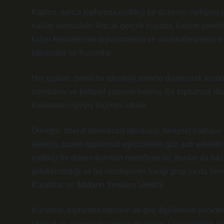
Katılım, ayrıca toplumda eşitlikçi bir düzenin varlığına 
haklar sunmalıdır. Ancak gerçek hayatta, katılım genelli
kalan kesimlerinin dışlanmasına ve marjinalleşmesine 
İdeolojiler ve Kurumlar
Her toplum, belirli bir ideolojik temele dayanarak kurum
normlarını ve kültürel yapısını belirler. Bir toplumsal d
kurumların işleyiş biçimini etkiler.
Örneğin, liberal demokrasi ideolojisi, bireysel hakların
ideoloji, bazen toplumsal eşitsizlikleri göz ardı edebili
eşitlikçi bir düzen kurmayı hedeflese de, bunlar da bazı 
şekillendirdiği ve bu ideolojilerin hangi grup ya da birey
Kurumlar ve İktidarın Yeniden Üretimi
Kurumlar, toplumda iktidarın ve güç ilişkilerinin yeniden
siyasal ve ekonomik yapıları düzenler. Üniversiteler, m