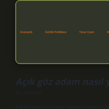
Anasayfa
Gizlilik Politikası
Yasal Uyarı
H
Açık göz adam nasıl y
Tarih: Şubat 3, 2026
Açık Göz Adam: Güç İlişkileri, Toplumsal Düzen ve De