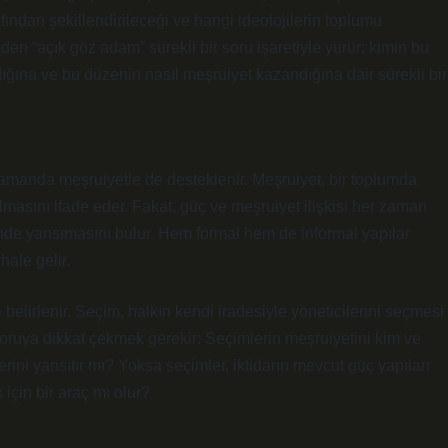
ından şekillendirileceği ve hangi ideolojilerin toplumu
en “açık göz adam” sürekli bir soru işaretiyle yürür; kimin bu
ığına ve bu düzenin nasıl meşruiyet kazandığına dair sürekli bir
 zamanda meşruiyetle de desteklenir. Meşruiyet, bir toplumda
lmasını ifade eder. Fakat, güç ve meşruiyet ilişkisi her zaman
lerinde yansımasını bulur. Hem formal hem de informal yapılar
hale gelir.
elirlenir. Seçim, halkın kendi iradesiyle yöneticilerini seçmesi
soruya dikkat çekmek gerekir: Seçimlerin meşruiyetini kim ve
rini yansıtır mı? Yoksa seçimler, iktidarın mevcut güç yapıları
için bir araç mı olur?