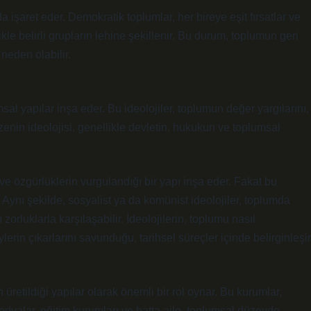
da işaret eder. Demokratik toplumlar, her bireye eşit fırsatlar ve
kle belirli grupların lehine şekillenir. Bu durum, toplumun geri
neden olabilir.
sal yapılar inşa eder. Bu ideolojiler, toplumun değer yargılarını,
üzenin ideolojisi, genellikle devletin, hukukun ve toplumsal
 ve özgürlüklerin vurgulandığı bir yapı inşa eder. Fakat bu
r. Aynı şekilde, sosyalist ya da komünist ideolojiler, toplumda
zorluklarla karşılaşabilir. İdeolojilerin, toplumu nasıl
lerin çıkarlarını savunduğu, tarihsel süreçler içinde belirginleşir
 üretildiği yapılar olarak önemli bir rol oynar. Bu kurumlar,
edyalar, eğitim kurumları ve hatta aile, toplumsal düzeyde