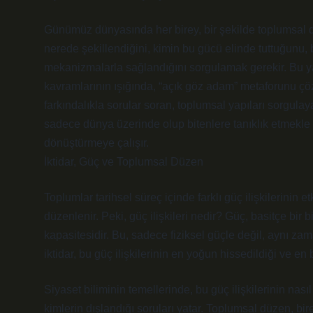
Günümüz dünyasında her birey, bir şekilde toplumsal d
nerede şekillendiğini, kimin bu gücü elinde tuttuğunu, 
mekanizmalarla sağlandığını sorgulamak gerekir. Bu yazı
kavramlarının ışığında, “açık göz adam” metaforunu çöz
farkındalıkla sorular soran, toplumsal yapıları sorgulaya
sadece dünya üzerinde olup bitenlere tanıklık etmek
dönüştürmeye çalışır.
İktidar, Güç ve Toplumsal Düzen
Toplumlar tarihsel süreç içinde farklı güç ilişkilerinin etk
düzenlenir. Peki, güç ilişkileri nedir? Güç, basitçe bir
kapasitesidir. Bu, sadece fiziksel güçle değil, aynı zam
iktidar, bu güç ilişkilerinin en yoğun hissedildiği ve e
Siyaset biliminin temellerinde, bu güç ilişkilerinin nası
kimlerin dışlandığı soruları yatar. Toplumsal düzen, birey