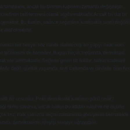
ak tanımlanır, ancak bu tanımın kapsamı zamanla değişmiştir.
önetimin belirlenmesi olarak algılanmaktadır. Ancak bu dar bir
gerektirir. Bu katılım, sadece seçimlere katılmakla sınırlı değildir
 aktif olmalıdır.
plumda her bireyin söz sahibi olabileceği bir yapıyı ifade eder.
ehlikesini de barındırır. Bugün birçok toplumda, demokrasi,
ak ele alınmaktadır. Seçimle gelen bir iktidar, halkın iradesini
imlerle değil, günlük yaşamda, sivil toplumda ve devletle olan her
kritik bir unsurdur. Peki, demokratik katılımın gücü nedir?
iği fikrini savunur, ancak halkın bu iktidarı nasıl ve ne ölçüde
Birçok kez, halk yalnızca seçim zamanında görüşlerini belirtmekle
ğunda, demokrasinin işleyişi sekteye uğrayabilir.