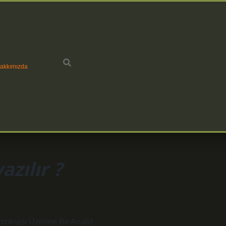
akkımızda
azılır ?
mokrasi Üzerine Bir Analiz