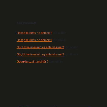
Son yorumlar
Hesap durumu ne demek ?
için
admin
Hesap durumu ne demek ?
için
Haluk
Güçlük kelimesinin eş anlamlısı ne ?
için
admin
Güçlük kelimesinin eş anlamlısı ne ?
için
Bozok
Guguklu saat hangi tür ?
için
admin