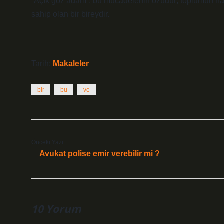
“Açık göz adam”, bu mücadelenin özüdür; toplumun nas
sahip olan bir bireydir.
Tarih:
Makaleler
bir
bu
ve
Önceki Yazı
Avukat polise emir verebilir mi ?
10 Yorum