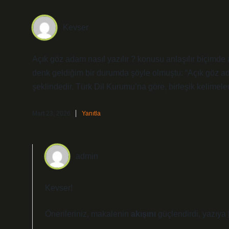
Kevser
Açık göz adam nasıl yazılır ? konusu anlaşılır biçimde a
denk geldiğim bir durumda şöyle olmuştu: “Açık göz ada
şeklindedir. Türk Dil Kurumu’na göre, birleşik kelimeler a
Mart 23, 2026
Yanıtla
admin
Kevser!
Önerileriniz, makalenin
akışını
güçlendirdi, yazıya