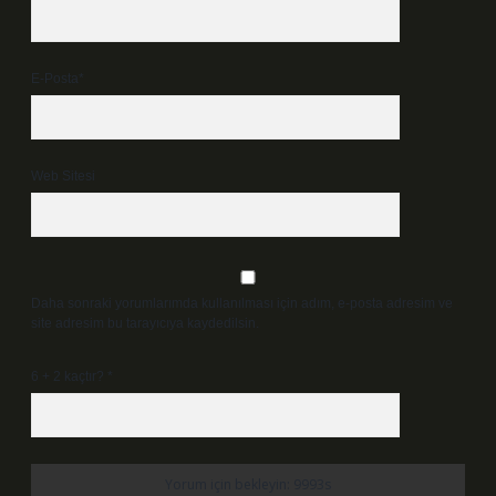
E-Posta*
Web Sitesi
Daha sonraki yorumlarımda kullanılması için adım, e-posta adresim ve
site adresim bu tarayıcıya kaydedilsin.
6 + 2 kaçtır?
*