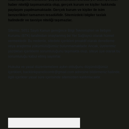
haber niteliği taşımamakta olup, gerçek kurum ve kişiler hakkında
paylaşım yapılmamaktadır. Gerçek kurum ve kişiler ile isim
benzerlikleri tamamen tesadüfidir. Sitemizdeki bilgiler taslak
halindedir ve tavsiye niteliği taşımazlar.
Sitemiz, 5651 Sayılı Kanun gereğince Bilgi Teknolojileri ve İletişim
Kurumu (BTK) tarafından onaylanmış bir Yer Sağlayıcı olarak hizmet
vermektedir. Bu nedenle, sitedeki içerikleri proaktif olarak denetleme
veya araştırma yükümlülüğümüz bulunmamaktadır. Ancak, üyelerimiz
yazdıkları içeriklerin sorumluluğunu taşımakta olup, siteye üye olarak bu
sorumluluğu kabul etmiş sayılırlar.
Hukuka ve yasal düzenlemelere aykırı olduğunu düşündüğünüz
içerikleri,
backlinkpanelicomtr@gmail.com
adresine bildirmeniz halinde,
ilgili içerikler yasal süre içerisinde sitemizden kaldırılacaktır.
Arama