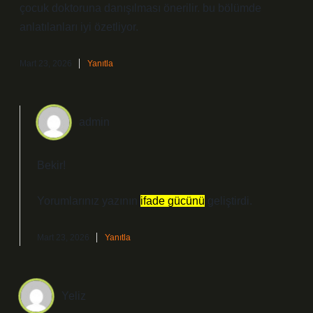
çocuk doktoruna danışılması önerilir. bu bölümde
anlatılanları iyi özetliyor.
Mart 23, 2026
Yanıtla
admin
Bekir!
Yorumlarınız yazının
ifade gücünü
geliştirdi.
Mart 23, 2026
Yanıtla
Yeliz