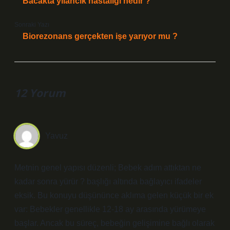
Bacakta yılancık hastalığı nedir ?
Sonraki Yazı
Biorezonans gerçekten işe yarıyor mu ?
12 Yorum
Yavuz
Metnin genel yapısı düzenli; Bebek adım attıktan ne
kadar sonra yürür ? başlığı altında bağlayıcı ifadeler
eksik. Bu konuyu düşününce aklıma gelen küçük bir ek
var: Bebekler genellikle 12-18 ay arasında yürümeye
başlar. Ancak bu süreç, bebeğin gelişimine bağlı olarak