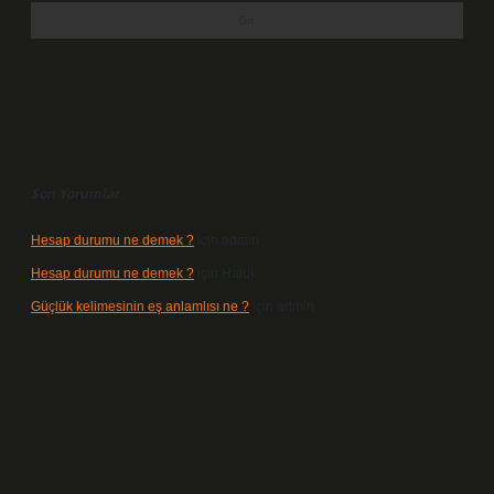
Son Yorumlar
Hesap durumu ne demek ?
için
admin
Hesap durumu ne demek ?
için
Haluk
Güçlük kelimesinin eş anlamlısı ne ?
için
admin