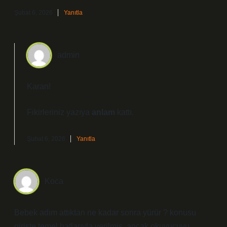
Şubat 6, 2026
Yanıtla
admin
Karan!
Fikirleriniz yazıya
anlam
kattı.
Şubat 6, 2026
Yanıtla
Koca
Bebek adım attıktan ne kadar sonra yürür ? konusu
girişte temel hatlarıyla verilmiş, ancak okuyucuyu