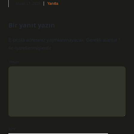
Nisan 17, 2026
Yanıtla
Bir yanıt yazın
E-posta adresiniz yayınlanmayacak.
Gerekli alanlar
*
ile işaretlenmişlerdir
Yorum
İsim*