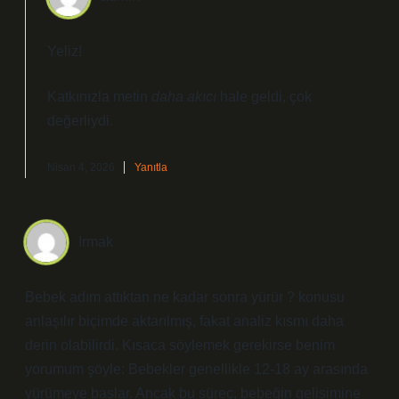
Yeliz!
Katkınızla metin
daha akıcı
hale geldi, çok
değerliydi.
Nisan 4, 2026
Yanıtla
Irmak
Bebek adım attıktan ne kadar sonra yürür ? konusu
anlaşılır biçimde aktarılmış, fakat analiz kısmı daha
derin olabilirdi. Kısaca söylemek gerekirse benim
yorumum şöyle: Bebekler genellikle 12-18 ay arasında
yürümeye başlar. Ancak bu süreç, bebeğin gelişimine