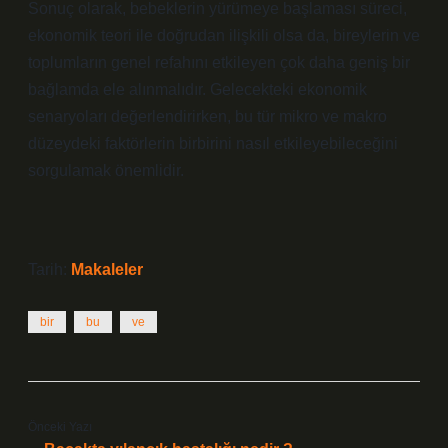
Sonuç olarak, bebeklerin yürümeye başlaması süreci,
ekonomik teori ile doğrudan ilişkili olsa da, bireylerin ve
toplumların genel refahını etkileyen çok daha geniş bir
bağlamda ele alınmalıdır. Gelecekteki ekonomik
senaryoları değerlendirirken, bu tür mikro ve makro
düzeydeki faktörlerin birbirini nasıl etkileyebileceğini
sorgulamak önemlidir.
Tarih:
Makaleler
bir
bu
ve
Önceki Yazı