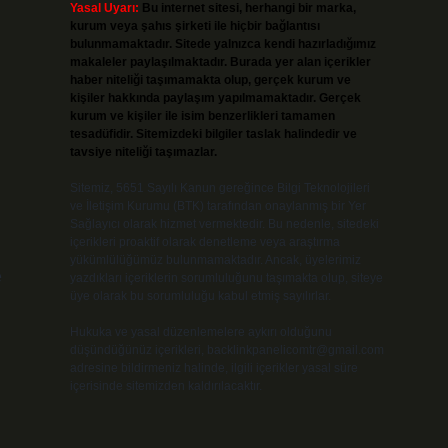
Yasal Uyarı:
Bu internet sitesi, herhangi bir marka,
kurum veya şahıs şirketi ile hiçbir bağlantısı
bulunmamaktadır. Sitede yalnızca kendi hazırladığımız
makaleler paylaşılmaktadır. Burada yer alan içerikler
haber niteliği taşımamakta olup, gerçek kurum ve
kişiler hakkında paylaşım yapılmamaktadır. Gerçek
kurum ve kişiler ile isim benzerlikleri tamamen
tesadüfidir. Sitemizdeki bilgiler taslak halindedir ve
tavsiye niteliği taşımazlar.
Sitemiz, 5651 Sayılı Kanun gereğince Bilgi Teknolojileri
ve İletişim Kurumu (BTK) tarafından onaylanmış bir Yer
Sağlayıcı olarak hizmet vermektedir. Bu nedenle, sitedeki
içerikleri proaktif olarak denetleme veya araştırma
yükümlülüğümüz bulunmamaktadır. Ancak, üyelerimiz
e
yazdıkları içeriklerin sorumluluğunu taşımakta olup, siteye
üye olarak bu sorumluluğu kabul etmiş sayılırlar.
Hukuka ve yasal düzenlemelere aykırı olduğunu
düşündüğünüz içerikleri,
backlinkpanelicomtr@gmail.com
adresine bildirmeniz halinde, ilgili içerikler yasal süre
içerisinde sitemizden kaldırılacaktır.