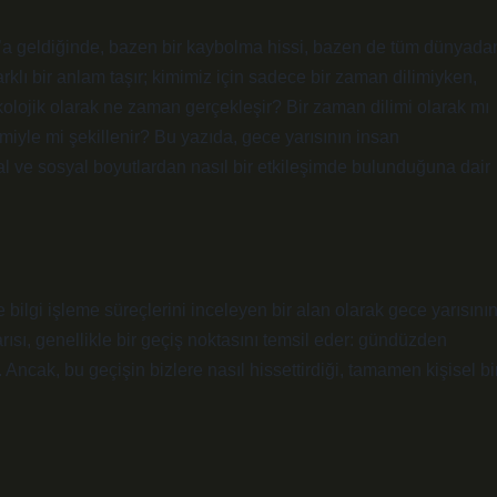
00’a geldiğinde, bazen bir kaybolma hissi, bazen de tüm dünyada
rklı bir anlam taşır; kimimiz için sadece bir zaman dilimiyken,
ikolojik olarak ne zaman gerçekleşir? Bir zaman dilimi olarak mı
imiyle mi şekillenir? Bu yazıda, gece yarısının insan
usal ve sosyal boyutlardan nasıl bir etkileşimde bulunduğuna dair
ve bilgi işleme süreçlerini inceleyen bir alan olarak gece yarısını
rısı, genellikle bir geçiş noktasını temsil eder: gündüzden
Ancak, bu geçişin bizlere nasıl hissettirdiği, tamamen kişisel bi