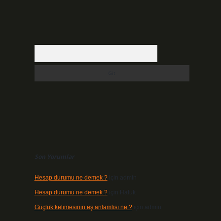
Arama
Son Yorumlar
Hesap durumu ne demek ?
için
admin
Hesap durumu ne demek ?
için
Haluk
Güçlük kelimesinin eş anlamlısı ne ?
için
admin