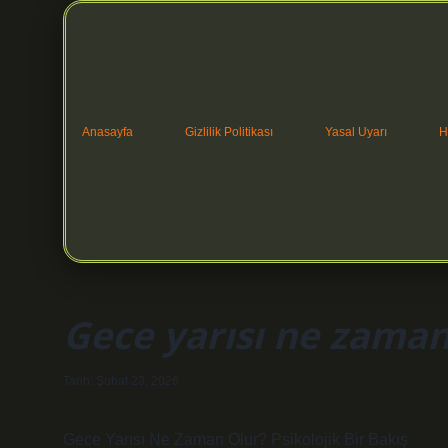
Anasayfa
Gizlilik Politikası
Yasal Uyarı
H
Gece yarısı ne zaman
Tarih: Şubat 23, 2026
Gece Yarısı Ne Zaman Olur? Psikolojik Bir Bakış