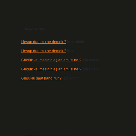
Son yorumlar
Hesap durumu ne demek ?
için
admin
Hesap durumu ne demek ?
için
Haluk
Güçlük kelimesinin eş anlamlısı ne ?
için
admin
Güçlük kelimesinin eş anlamlısı ne ?
için
Bozok
Guguklu saat hangi tür ?
için
admin