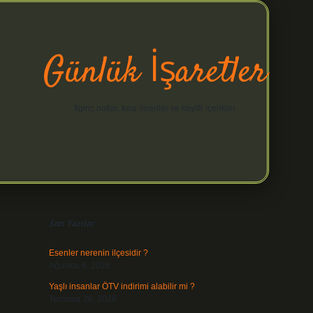
Günlük İşaretler
İlginç notlar, kısa öneriler ve keyifli içerikler.
Sidebar
hiltonbet yeni giriş
betexper güveni
Son Yazılar
Esenler nerenin ilçesidir ?
Ağustos 6, 2026
Yaşlı insanlar ÖTV indirimi alabilir mi ?
Temmuz 26, 2026