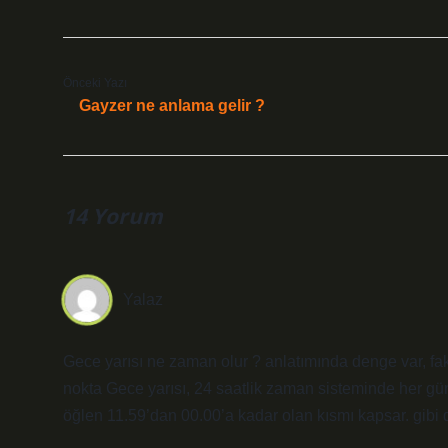
Önceki Yazı
Gayzer ne anlama gelir ?
14 Yorum
Yalaz
Gece yarısı ne zaman olur ? anlatımında denge var, fak
nokta Gece yarısı, 24 saatlik zaman sisteminde her gün
öğlen 11.59’dan 00.00’a kadar olan kısmı kapsar. gibi 