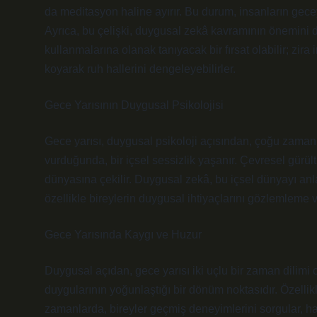
da meditasyon haline ayırır. Bu durum, insanların geceyi n
Ayrıca, bu çelişki, duygusal zekâ kavramının önemini de
kullanmalarına olanak tanıyacak bir fırsat olabilir; zir
koyarak ruh hallerini dengeleyebilirler.
Gece Yarısının Duygusal Psikolojisi
Gece yarısı, duygusal psikoloji açısından, çoğu zaman bi
vurduğunda, bir içsel sessizlik yaşanır. Çevresel gürült
dünyasına çekilir. Duygusal zekâ, bu içsel dünyayı an
özellikle bireylerin duygusal ihtiyaçlarını gözlemleme 
Gece Yarısında Kaygı ve Huzur
Duygusal açıdan, gece yarısı iki uçlu bir zaman dilimi ol
duygularının yoğunlaştığı bir dönüm noktasıdır. Özellikl
zamanlarda, bireyler geçmiş deneyimlerini sorgular, h