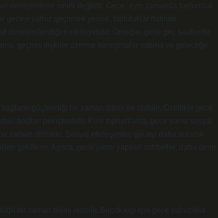
ysel deneyimlerle sınırlı değildir. Gece, aynı zamanda toplumsal
nlar geceyi yalnız geçirmek yerine, topluluklar halinde
sıl deneyimlendiğini etkileyebilir. Örneğin, gece geç saatlerde
gulama, geçmiş ilişkiler üzerine konuşmalar yapma ve geleceğe
l bağların güçlendiği bir zaman dilimi de olabilir. Özellikle gece
daki bağları pekiştirebilir. Kimi toplumlarda, gece yarısı sosyal
ı bir zaman dilimidir. Sosyal etkileşimler, geceyi daha anlamlı
iden şekillenir. Ayrıca, gece yarısı yapılan sohbetler, daha derin
ğü bir zaman dilimi olabilir. Birçok kişi için gece yalnızlıkla