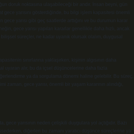
uğun doruk noktasına ulaşabileceği bir andır. İnsan beyni, gün
aat gece yarısını gösterdiğinde, bu bilgi işlem kapasitesi önemli
un gece yarısı gibi geç saatlerde arttığını ve bu durumun karar
eğin, gece yarısı yapılan kararlar genellikle daha hızlı, ancak
 bilişsel süreçler, ne kadar uyanık olursak olalım, duygusal
apasitenin sınırlarına yaklaşırken, kişinin algısının daha
al uyaran alır, bu da içsel düşüncelerine daha fazla
değerlendirme ya da sorgulama dönemi haline gelebilir. Bu süreç,
Kimi zaman, gece yarısı, önemli bir yaşam kararının alındığı,
ta, gece yarısının neden çelişkili duygulara yol açtığıdır. Bazı
issederken, diğerleri bu zamanı yaratıcı düşünce süreçlerine ya