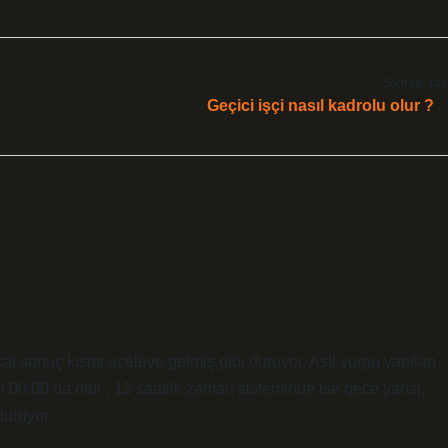
Sonraki Yaz
Geçici işçi nasıl kadrolu olur ?
at sonuç kısmı aceleye gelmiş gibi duruyor. Asıl vurgu yapılan
 00.00’da olur . 12 saatlik zaman sisteminde ise gece yarısı,
duruyor.