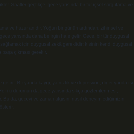
tikler. Saatler geçtikçe, gece yarısında bir tür içsel sorgulama ve
lama ve huzur anıdır. Yoğun bir günün ardından, zihinsel ve
ece yarısında daha belirgin hale gelir. Gece, bir tür duygusal
sağlamak için duygusal zekâ gereklidir; kişinin kendi duygusal
e başa çıkması gerekir.
getirir. Bir yanda kaygı, yalnızlık ve depresyon, diğer yanda is
ır. Her iki durumun da gece yarısında sıkça gözlemlenmesi,
. Bu da, geceyi ve zaman algısını nasıl deneyimlediğimizin,
sterir.