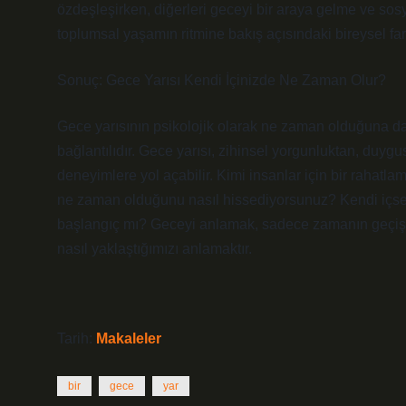
özdeşleşirken, diğerleri geceyi bir araya gelme ve sosya
toplumsal yaşamın ritmine bakış açısındaki bireysel far
Sonuç: Gece Yarısı Kendi İçinizde Ne Zaman Olur?
Gece yarısının psikolojik olarak ne zaman olduğuna dai
bağlantılıdır. Gece yarısı, zihinsel yorgunluktan, duyg
deneyimlere yol açabilir. Kimi insanlar için bir rahatlam
ne zaman olduğunu nasıl hissediyorsunuz? Kendi içsel 
başlangıç mı? Geceyi anlamak, sadece zamanın geçişi
nasıl yaklaştığımızı anlamaktır.
Tarih:
Makaleler
bir
gece
yar