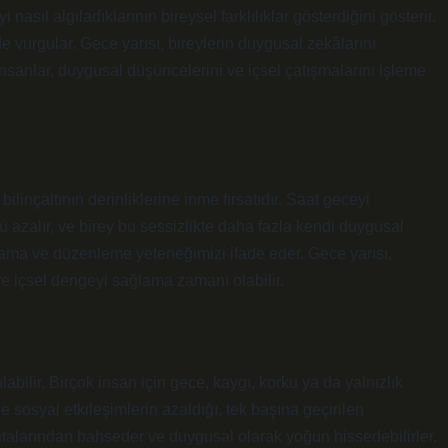
asıl algıladıklarının bireysel farklılıklar gösterdiğini gösterir.
 vurgular. Gece yarısı, bireylerin duygusal zekâlarını
a insanlar, duygusal düşüncelerini ve içsel çatışmalarını işleme
linçaltının derinliklerine inme fırsatıdır. Saat geceyi
ü azalır, ve birey bu sessizlikte daha fazla kendi duygusal
lama ve düzenleme yeteneğimizi ifade eder. Gece yarısı,
ve içsel dengeyi sağlama zamanı olabilir.
abilir. Birçok insan için gece, kaygı, korku ya da yalnızlık
e sosyal etkileşimlerin azaldığı, tek başına geçirilen
atalarından bahseder ve duygusal olarak yoğun hissedebilirler.