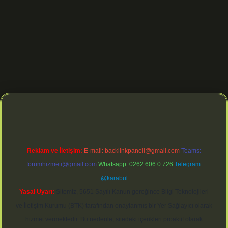
org
Reklam ve İletişim:
E-mail:
backlinkpaneli@gmail.com
Teams:
forumhizmeti@gmail.com
Whatsapp: 0262 606 0 726
Telegram:
@karabul
Yasal Uyarı:
Sitemiz, 5651 Sayılı Kanun gereğince Bilgi Teknolojileri
ve İletişim Kurumu (BTK) tarafından onaylanmış bir Yer Sağlayıcı olarak
hizmet vermektedir. Bu nedenle, sitedeki içerikleri proaktif olarak