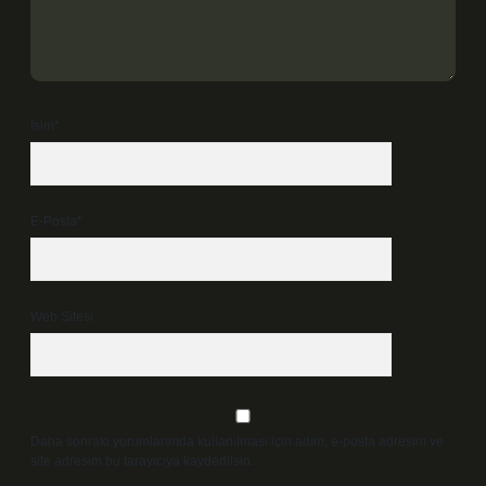
İsim*
E-Posta*
Web Sitesi
Daha sonraki yorumlarımda kullanılması için adım, e-posta adresim ve
site adresim bu tarayıcıya kaydedilsin.