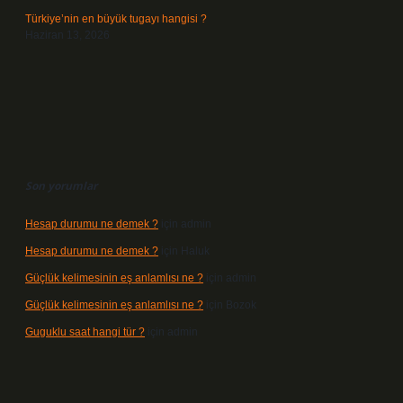
Türkiye’nin en büyük tugayı hangisi ?
Haziran 13, 2026
Son yorumlar
Hesap durumu ne demek ?
için
admin
Hesap durumu ne demek ?
için
Haluk
Güçlük kelimesinin eş anlamlısı ne ?
için
admin
Güçlük kelimesinin eş anlamlısı ne ?
için
Bozok
Guguklu saat hangi tür ?
için
admin