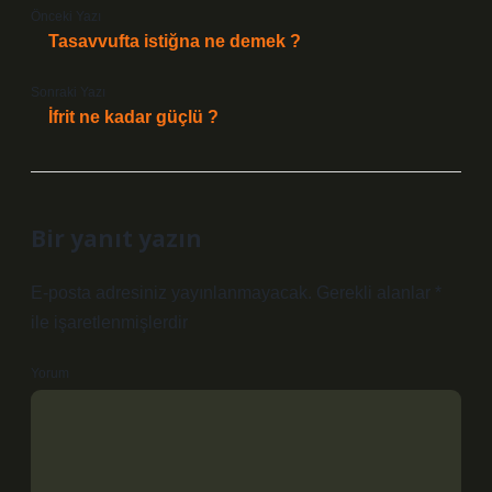
Önceki Yazı
Tasavvufta istiğna ne demek ?
Sonraki Yazı
İfrit ne kadar güçlü ?
Bir yanıt yazın
E-posta adresiniz yayınlanmayacak.
Gerekli alanlar
*
ile işaretlenmişlerdir
Yorum