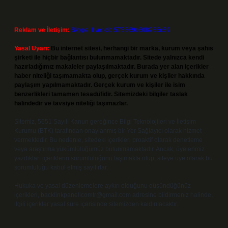
Reklam ve İletişim:
Skype: live:.cid.575569c608265c69
Yasal Uyarı:
Bu internet sitesi, herhangi bir marka, kurum veya şahıs
şirketi ile hiçbir bağlantısı bulunmamaktadır. Sitede yalnızca kendi
hazırladığımız makaleler paylaşılmaktadır. Burada yer alan içerikler
haber niteliği taşımamakta olup, gerçek kurum ve kişiler hakkında
paylaşım yapılmamaktadır. Gerçek kurum ve kişiler ile isim
benzerlikleri tamamen tesadüfidir. Sitemizdeki bilgiler taslak
halindedir ve tavsiye niteliği taşımazlar.
Sitemiz, 5651 Sayılı Kanun gereğince Bilgi Teknolojileri ve İletişim
Kurumu (BTK) tarafından onaylanmış bir Yer Sağlayıcı olarak hizmet
vermektedir. Bu nedenle, sitedeki içerikleri proaktif olarak denetleme
veya araştırma yükümlülüğümüz bulunmamaktadır. Ancak, üyelerimiz
yazdıkları içeriklerin sorumluluğunu taşımakta olup, siteye üye olarak bu
sorumluluğu kabul etmiş sayılırlar.
Hukuka ve yasal düzenlemelere aykırı olduğunu düşündüğünüz
içerikleri,
backlinkpanelicomtr@gmail.com
adresine bildirmeniz halinde,
ilgili içerikler yasal süre içerisinde sitemizden kaldırılacaktır.