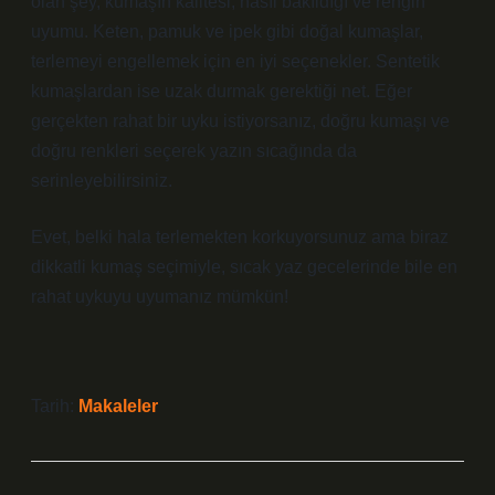
olan şey, kumaşın kalitesi, nasıl bakıldığı ve rengin
uyumu. Keten, pamuk ve ipek gibi doğal kumaşlar,
terlemeyi engellemek için en iyi seçenekler. Sentetik
kumaşlardan ise uzak durmak gerektiği net. Eğer
gerçekten rahat bir uyku istiyorsanız, doğru kumaşı ve
doğru renkleri seçerek yazın sıcağında da
serinleyebilirsiniz.
Evet, belki hala terlemekten korkuyorsunuz ama biraz
dikkatli kumaş seçimiyle, sıcak yaz gecelerinde bile en
rahat uykuyu uyumanız mümkün!
Tarih:
Makaleler