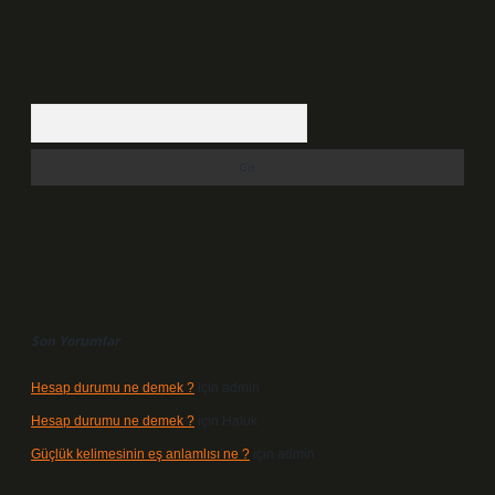
Arama
Son Yorumlar
Hesap durumu ne demek ?
için
admin
Hesap durumu ne demek ?
için
Haluk
Güçlük kelimesinin eş anlamlısı ne ?
için
admin