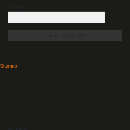
9 - 5 kaçtır?
*
Sitemap
Sidebar
Son Yazılar