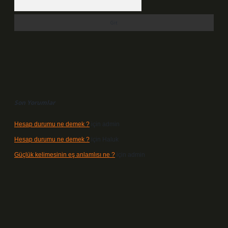
Son Yorumlar
Hesap durumu ne demek ?
için
admin
Hesap durumu ne demek ?
için
Haluk
Güçlük kelimesinin eş anlamlısı ne ?
için
admin