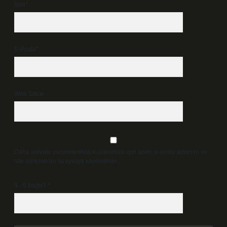
İsim*
E-Posta*
Web Sitesi
Daha sonraki yorumlarımda kullanılması için adım, e-posta adresim ve
site adresim bu tarayıcıya kaydedilsin.
9 - 5 kaçtır?
*