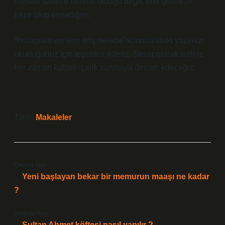
mesele sadece nerede olduğu değil, onu görmeye
hazır olup olmadığım.
“Instagram verilere eriş nerede” konusundaki yazımızı
okuduğunuz için teşekkür ederiz. Sesar olarak sizlere
her zaman kaliteli içerik sunmaya devam edeceğiz.
Tarih:
Makaleler
Önceki Yazı
Yeni başlayan bekar bir memurun maaşı ne kadar
?
Sonraki Yazı
Sultan Ahmet köftesi nasıl yapılır ?