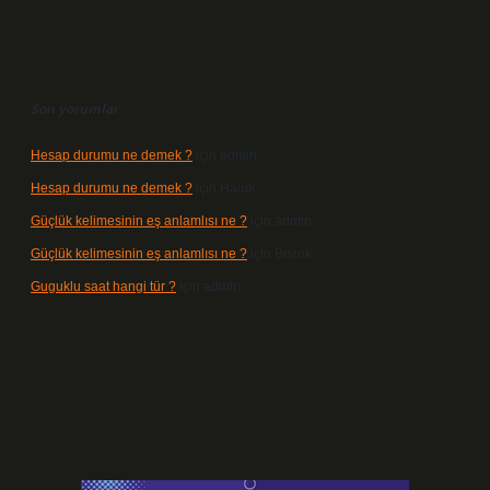
Son yorumlar
Hesap durumu ne demek ?
için
admin
Hesap durumu ne demek ?
için
Haluk
Güçlük kelimesinin eş anlamlısı ne ?
için
admin
Güçlük kelimesinin eş anlamlısı ne ?
için
Bozok
Guguklu saat hangi tür ?
için
admin