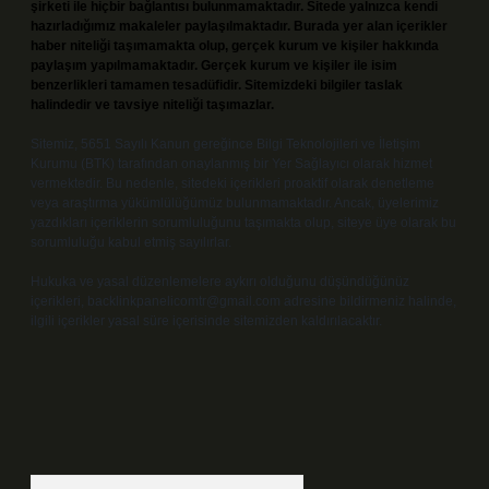
şirketi ile hiçbir bağlantısı bulunmamaktadır. Sitede yalnızca kendi
hazırladığımız makaleler paylaşılmaktadır. Burada yer alan içerikler
haber niteliği taşımamakta olup, gerçek kurum ve kişiler hakkında
paylaşım yapılmamaktadır. Gerçek kurum ve kişiler ile isim
benzerlikleri tamamen tesadüfidir. Sitemizdeki bilgiler taslak
halindedir ve tavsiye niteliği taşımazlar.
Sitemiz, 5651 Sayılı Kanun gereğince Bilgi Teknolojileri ve İletişim
Kurumu (BTK) tarafından onaylanmış bir Yer Sağlayıcı olarak hizmet
vermektedir. Bu nedenle, sitedeki içerikleri proaktif olarak denetleme
veya araştırma yükümlülüğümüz bulunmamaktadır. Ancak, üyelerimiz
yazdıkları içeriklerin sorumluluğunu taşımakta olup, siteye üye olarak bu
sorumluluğu kabul etmiş sayılırlar.
Hukuka ve yasal düzenlemelere aykırı olduğunu düşündüğünüz
içerikleri,
backlinkpanelicomtr@gmail.com
adresine bildirmeniz halinde,
ilgili içerikler yasal süre içerisinde sitemizden kaldırılacaktır.
Arama