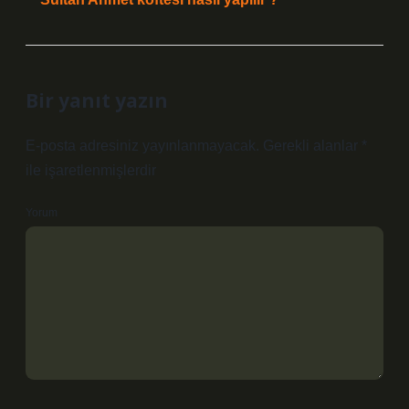
Bir yanıt yazın
E-posta adresiniz yayınlanmayacak.
Gerekli alanlar
*
ile işaretlenmişlerdir
Yorum