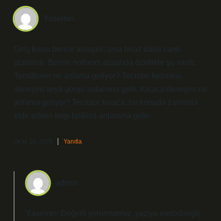
Yasemin
Giriş kısmı bence anlaşılır, ama biraz daha canlı
olabilirdi. Benim notlarım arasında özellikle şu vardı:
Tecrübeler ne anlama geliyor? Tecrübe kelimesi,
deneyim veya görgü anlamına gelir. Kısaca deneyim ne
anlama geliyor? Tecrübe kısaca, bir konuda zamanla
elde edilen bilgi birikimi anlamına gelir.
Ocak 18, 2026
Yanıtla
admin
Yasemin! Değerli yorumlarınız, yazıya metodolojik