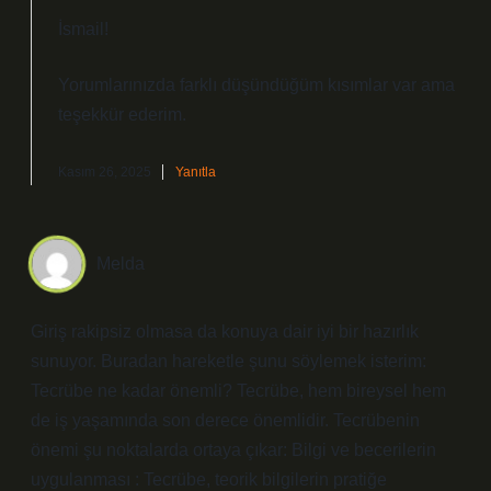
İsmail!
Yorumlarınızda farklı düşündüğüm kısımlar var ama
teşekkür ederim
.
Kasım 26, 2025
Yanıtla
Melda
Giriş rakipsiz olmasa da konuya dair iyi bir hazırlık
sunuyor. Buradan hareketle şunu söylemek isterim:
Tecrübe ne kadar önemli? Tecrübe, hem bireysel hem
de iş yaşamında son derece önemlidir. Tecrübenin
önemi şu noktalarda ortaya çıkar: Bilgi ve becerilerin
uygulanması : Tecrübe, teorik bilgilerin pratiğe