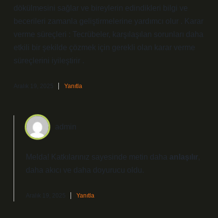
dökülmesini sağlar ve bireylerin edindikleri bilgi ve
becerileri zamanla geliştirmelerine yardımcı olur . Karar
verme süreçleri : Tecrübeler, karşılaşılan sorunları daha
etkili bir şekilde çözmek için gerekli olan karar verme
süreçlerini iyileştirir .
Aralık 19, 2025
Yanıtla
admin
Melda! Katkılarınız sayesinde metin daha
anlaşılır
,
daha
akıcı
ve daha doyurucu oldu.
Aralık 19, 2025
Yanıtla