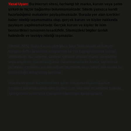
Yasal Uyarı:
Bu internet sitesi, herhangi bir marka, kurum veya şahıs
şirketi ile hiçbir bağlantısı bulunmamaktadır. Sitede yalnızca kendi
hazırladığımız makaleler paylaşılmaktadır. Burada yer alan içerikler
haber niteliği taşımamakta olup, gerçek kurum ve kişiler hakkında
paylaşım yapılmamaktadır. Gerçek kurum ve kişiler ile isim
benzerlikleri tamamen tesadüfidir. Sitemizdeki bilgiler taslak
halindedir ve tavsiye niteliği taşımazlar.
Sitemiz, 5651 Sayılı Kanun gereğince Bilgi Teknolojileri ve İletişim
Kurumu (BTK) tarafından onaylanmış bir Yer Sağlayıcı olarak hizmet
vermektedir. Bu nedenle, sitedeki içerikleri proaktif olarak denetleme
veya araştırma yükümlülüğümüz bulunmamaktadır. Ancak, üyelerimiz
yazdıkları içeriklerin sorumluluğunu taşımakta olup, siteye üye olarak bu
sorumluluğu kabul etmiş sayılırlar.
Hukuka ve yasal düzenlemelere aykırı olduğunu düşündüğünüz
içerikleri,
backlinkpanelicomtr@gmail.com
adresine bildirmeniz halinde,
ilgili içerikler yasal süre içerisinde sitemizden kaldırılacaktır.