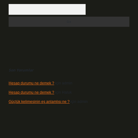
Arama
Son Yorumlar
Hesap durumu ne demek ?
için
admin
Hesap durumu ne demek ?
için
Haluk
Güçlük kelimesinin eş anlamlısı ne ?
için
admin