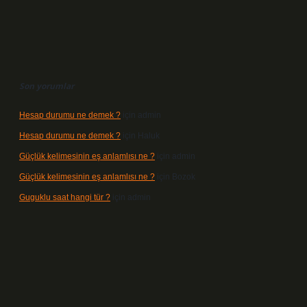
Son yorumlar
Hesap durumu ne demek ?
için
admin
Hesap durumu ne demek ?
için
Haluk
Güçlük kelimesinin eş anlamlısı ne ?
için
admin
Güçlük kelimesinin eş anlamlısı ne ?
için
Bozok
Guguklu saat hangi tür ?
için
admin