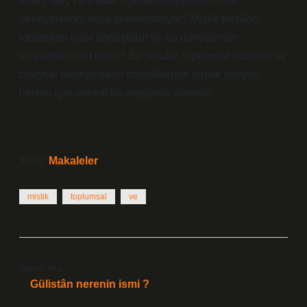
eder? Güç ve iktidar ilişkileri, bireylerin mistik
deneyimlerini nasıl şekillendiriyor? Mistik tecrübe,
toplumları nasıl dönüştürür ve bu dönüşümün
siyasetteki rolü nedir? Bu sorular, toplumsal düzenin ve
bireysel deneyimlerin derinliklerine inmek isteyen
herkes için önemli bir araştırma alanıdır.
Tarih:
Makaleler
mistik
toplumsal
ve
Önceki Yazı
Gülistân nerenin ismi ?