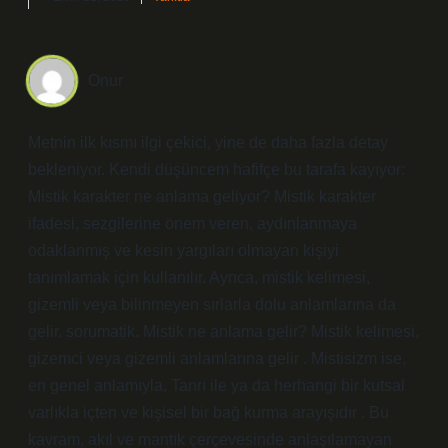
Onur
Metnin ilk kısmı ilgi çekici, yine de daha fazla detay
bekleniyor. Kendi düşüncem hafifçe bu tarafa kayıyor:
Mistik karakter ne anlama geliyor? Mistik karakter
ifadesi, sezgilerine önem veren, aydınlanmaya
odaklanmış ve kesin yargıları olmayan kişiyi
tanımlamak için kullanılır. Ayrıca, mistik kelimesi,
gizemli veya bilinmeyen sırlarla dolu anlamlarına da
gelir. sorumatik. Mistik ne anlama gelir? Mistik kelimesi,
gizemci veya gizemli anlamlarına gelir . Mistisizm ise,
en genel anlamıyla, Tanrı ile ya da herhangi bir kutsal
varlıkla içten ve kişisel bir bağ kurma arayışıdır . Bu
kavram, akıl ve mantık çerçevesinde anlaşılamayan