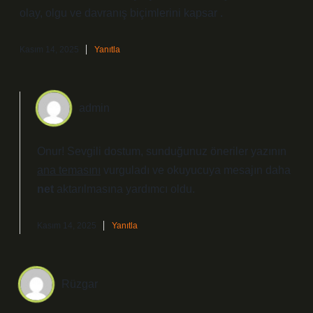
olay, olgu ve davranış biçimlerini kapsar .
Kasım 14, 2025
Yanıtla
admin
Onur! Sevgili dostum, sunduğunuz öneriler yazının
ana temasını
vurguladı ve okuyucuya mesajın daha
net
aktarılmasına yardımcı oldu.
Kasım 14, 2025
Yanıtla
Rüzgar