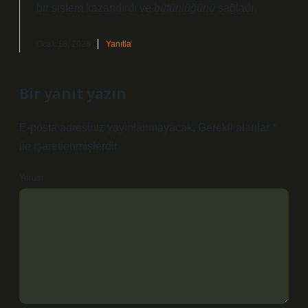
bir
sistem
kazandırdı ve
bütünlüğünü
sağladı.
Ocak 18, 2026
Yanıtla
Bir yanıt yazın
E-posta adresiniz yayınlanmayacak.
Gerekli alanlar
*
ile işaretlenmişlerdir
Yorum