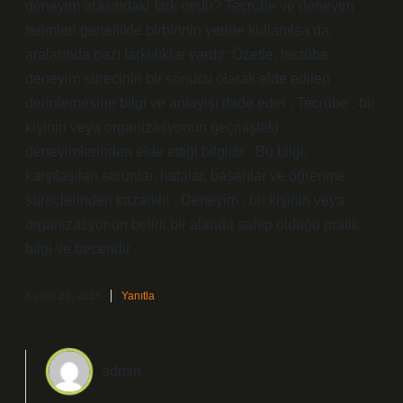
deneyim arasındaki fark nedir? Tecrübe ve deneyim
terimleri genellikle birbirinin yerine kullanılsa da,
aralarında bazı farklılıklar vardır: Özetle, tecrübe,
deneyim sürecinin bir sonucu olarak elde edilen
derinlemesine bilgi ve anlayışı ifade eder . Tecrübe , bir
kişinin veya organizasyonun geçmişteki
deneyimlerinden elde ettiği bilgidir . Bu bilgi,
karşılaşılan sorunlar, hatalar, başarılar ve öğrenme
süreçlerinden kazanılır . Deneyim , bir kişinin veya
organizasyonun belirli bir alanda sahip olduğu pratik
bilgi ve beceridir .
Kasım 26, 2025
Yanıtla
admin