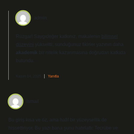
admin
Rüzgar! Saygıdeğer katkınız, makalenin
bilimsel
düzeyini
yükseltti; sunduğunuz fikirler yazının daha
akademik
bir nitelik kazanmasına doğrudan katkıda
bulundu.
Kasım 14, 2025
Yanıtla
İsmail
Bu giriş kısa ve öz, ama hafif bir yüzeysellik de
hissettiriyor. Bu yazı bana şunu hatırlattı: Tecrübe ve