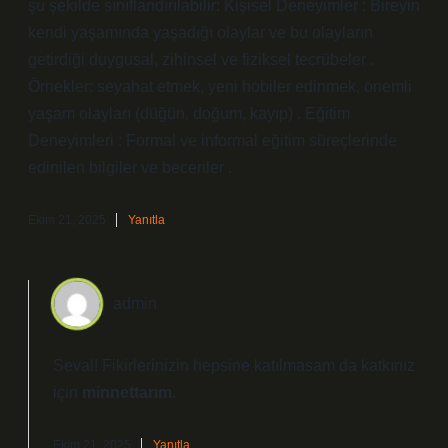
şu şekilde sınıflandırılabilir: Kişisel Deneyimler : Bireyin
kendi yaşamında yaşadığı olaylar ve bu olayların
getirdiği duygusal, zihinsel ve fiziksel tecrübeler .
Örnekler: seyahat etmek, yeni hobiler edinmek, önemli
yaşam olayları (düğün, doğum, kayıp) . Eğitim
Deneyimleri : Formal ve informal eğitim süreçlerinde
edinilen bilgiler ve beceriler .
Ekim 21, 2025
Yanıtla
admin
Seval! Fikirlerinizin hepsine katılmasam da katkınız
için
minnettarım
.
Ekim 21, 2025
Yanıtla