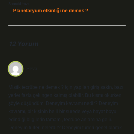
Sonraki Yazı
Planetaryum etkinliği ne demek ?
12 Yorum
Seval
Mistik tecrübe ne demek ? için yapılan giriş sakin, bazı
yerler fazla çekingen kalmış olabilir. Bu kısmı okurken
şöyle düşündüm: Deneyim kavramı nedir? Deneyim
kavramı, bir kişinin belli bir sürede veya hayat boyu
edindiği bilgilerin tamamı, tecrübe anlamına gelir.
Deneyim türleri nelerdir? Deneyim türleri genel olarak