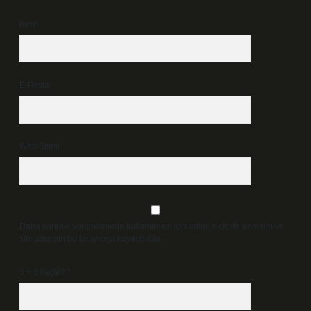
İsim*
E-Posta*
Web Sitesi
Daha sonraki yorumlarımda kullanılması için adım, e-posta adresim ve
site adresim bu tarayıcıya kaydedilsin.
5 + 3 kaçtır?
*