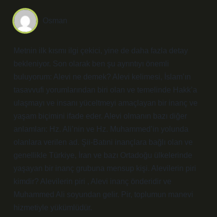
Osman
Metnin ilk kısmı ilgi çekici, yine de daha fazla detay
bekleniyor. Son olarak ben şu ayrıntıyı önemli
buluyorum: Alevi ne demek? Alevi kelimesi, İslam’ın
tasavvufi yorumlarından biri olan ve temelinde Hakk’a
ulaşmayı ve insanı yüceltmeyi amaçlayan bir inanç ve
yaşam biçimini ifade eder. Alevi olmanın bazı diğer
anlamları: Hz. Ali’nin ve Hz. Muhammed’in yolunda
olanlara verilen ad. Şii-Batıni inançlara bağlı olan ve
genellikle Türkiye, İran ve bazı Ortadoğu ülkelerinde
yaşayan bir inanç grubuna mensup kişi. Alevilerin piri
kimdir? Alevilerin piri , Alevi inanç önderidir ve
Muhammed Ali soyundan gelir. Pir, toplumun manevi
hizmetiyle yükümlüdür.