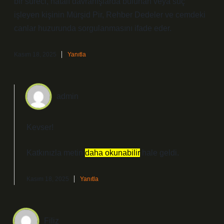
bir süreci, hatalı davranışlarda bulunan veya suç
işleyen kişinin Mürşid Pir, Rehber Dedeler ve cemdeki
canlar huzurunda sorgulanmasını ifade eder.
Kasım 18, 2025
Yanıtla
admin
Kevser!
Katkınızla metin
daha okunabilir
hale geldi.
Kasım 18, 2025
Yanıtla
Filiz