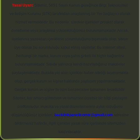
Yasal Uyarı:
Sitemiz, 5651 Sayılı Kanun gereğince Bilgi Teknolojileri
ve İletişim Kurumu (BTK) tarafından onaylanmış bir Yer Sağlayıcı olarak
hizmet vermektedir. Bu nedenle, sitedeki içerikleri proaktif olarak
denetleme veya araştırma yükümlülüğümüz bulunmamaktadır. Ancak,
üyelerimiz yazdıkları içeriklerin sorumluluğunu taşımakta olup, siteye
üye olarak bu sorumluluğu kabul etmiş sayılırlar. Bu internet sitesi,
herhangi bir marka, kurum veya şahıs şirketi ile hiçbir bağlantısı
bulunmamaktadır. Sitede yalnızca kendi hazırladığımız makaleler
paylaşılmaktadır. Burada yer alan içerikler haber niteliği taşımamakta
olup, gerçek kurum ve kişiler hakkında paylaşım yapılmamaktadır.
Gerçek kurum ve kişiler ile isim benzerlikleri tamamen tesadüfidir.
Sitemiz, kar amacı gütmeyen ve tamamen ücretsiz bir bilgi paylaşım
platformudur. Hukuka ve yasal düzenlemelere aykırı olduğunu
düşündüğünüz içerikleri,
backlinkpanelicomtr@gmail.com
adresine
bildirmeniz halinde, ilgili içerikler yasal süre içerisinde sitemizden
kaldırılacaktır.