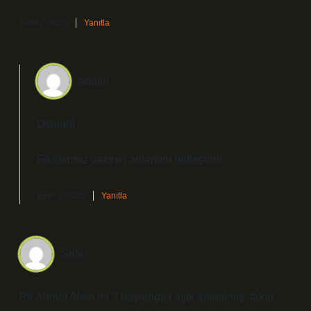
Ekim 2, 2025
Yanıtla
admin
Osman!
Fikirleriniz yazının
anlamını
netleştirdi.
Ekim 2, 2025
Yanıtla
Sefer
Pir Ahmet Alevi mi ? başlangıcı açık anlatılmış, fakat