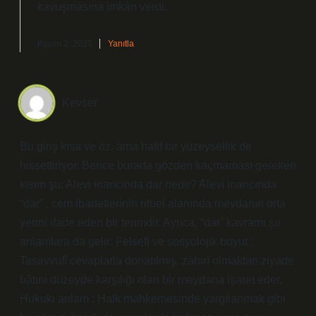
kavuşmasına imkân verdi.
Kasım 2, 2025
Yanıtla
Kevser
Bu giriş kısa ve öz, ama hafif bir yüzeysellik de
hissettiriyor. Bence burada gözden kaçmaması gereken
kısım şu: Alevi inancında dar nedir? Alevi inancında
“dar” , cem ibadetlerinin ritüel alanında meydanın orta
yerini ifade eden bir terimdir. Ayrıca, “dar” kavramı şu
anlamlara da gelir: Felsefi ve sosyolojik boyut :
Tasavvufî cevaplarla donatılmış, zahirî olmaktan ziyade
bâtıni düzeyde karşılığı olan bir meydana işaret eder.
Hukuki anlam : Halk mahkemesinde yargılanmak gibi