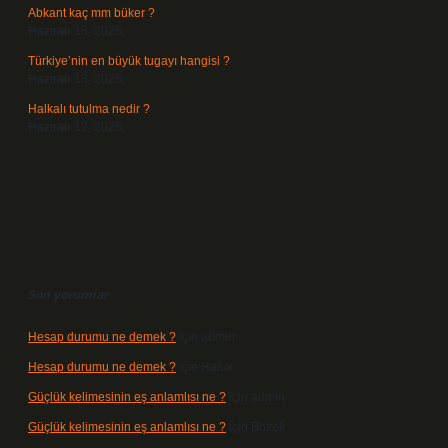
Abkant kaç mm büker ?
Haziran 16, 2026
Türkiye’nin en büyük tugayı hangisi ?
Haziran 13, 2026
Halkalı tutulma nedir ?
Haziran 12, 2026
Son yorumlar
Hesap durumu ne demek ?
için
admin
Hesap durumu ne demek ?
için
Haluk
Güçlük kelimesinin eş anlamlısı ne ?
için
admin
Güçlük kelimesinin eş anlamlısı ne ?
için
Bozok