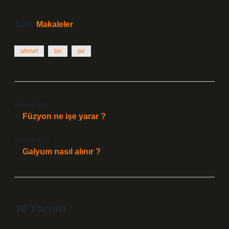
Tarih:
Makaleler
ahmet
bir
pir
Önceki Yazı
Füzyon ne işe yarar ?
Sonraki Yazı
Galyum nasıl alınır ?
10 Yorum