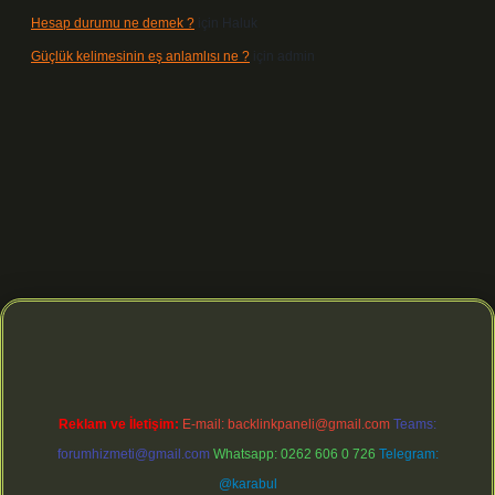
Hesap durumu ne demek ?
için
Haluk
Güçlük kelimesinin eş anlamlısı ne ?
için
admin
ltonbet yeni giriş
betexper güvenilir mi
elexbetgiris.org
Reklam ve İletişim:
E-mail:
backlinkpaneli@gmail.com
Teams:
forumhizmeti@gmail.com
Whatsapp: 0262 606 0 726
Telegram:
@karabul