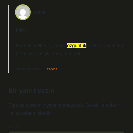
admin
Filiz!
Kıymetli katkınız, yazıya
özgünlük
kattı ve onu
farklı
bir bakış açısıyla zenginleştirdi.
Aralık 23, 2025
Yanıtla
Bir yanıt yazın
E-posta adresiniz yayınlanmayacak.
Gerekli alanlar
*
ile işaretlenmişlerdir
Yorum