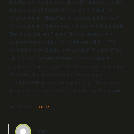
detaylar sanki sonraya bırakılmış. Bir adım geri çekilip
bakınca şunu görüyorum: Pir Sultan’ın sözleri Pir
Sultan Abdal’ın “Ölmez” temalı bazı sözleri: Ayrıca, Pir
Sultan Abdal’ın diğer bazı tanınmış sözleri de şunlardır:
“Ben Musa’yım sen Firavun / İkrarsız şeytan-ı lain /
Üçüncü ölmem bu hain / Pir Sultan ölür dirilir” . “Pir
Sultanlar ölmez / Son bulmaz yanışlar” (Mehmet Eyüp
Kızılok). “Gel ey zahit bizim ile çekişme / Hakk’ın
yarattığı kul bana n’eyler” . “Aşk harmanında savruldum
/ Hem elendim hem yuğruldum / Kazana girdim
kavruldum / Meydana yenmeğe geldim” . “Bu dünya
dediğin bir sınık yaydır / Evveli toy düğün, ahiri vaydır” .
Kasım 1, 2025
Yanıtla
admin