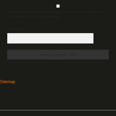
Daha sonraki yorumlarımda kullanılması için adım, e-posta adresim ve
site adresim bu tarayıcıya kaydedilsin.
6 + 2 kaçtır?
*
Sitemap