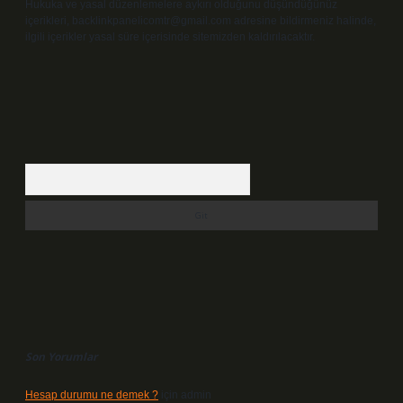
Hukuka ve yasal düzenlemelere aykırı olduğunu düşündüğünüz
içerikleri,
backlinkpanelicomtr@gmail.com
adresine bildirmeniz halinde,
ilgili içerikler yasal süre içerisinde sitemizden kaldırılacaktır.
Arama
Son Yorumlar
Hesap durumu ne demek ?
için
admin