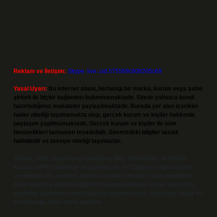
Reklam ve İletişim:
Skype: live:.cid.575569c608265c69
Yasal Uyarı:
Bu internet sitesi, herhangi bir marka, kurum veya şahıs
şirketi ile hiçbir bağlantısı bulunmamaktadır. Sitede yalnızca kendi
hazırladığımız makaleler paylaşılmaktadır. Burada yer alan içerikler
haber niteliği taşımamakta olup, gerçek kurum ve kişiler hakkında
paylaşım yapılmamaktadır. Gerçek kurum ve kişiler ile isim
benzerlikleri tamamen tesadüfidir. Sitemizdeki bilgiler taslak
halindedir ve tavsiye niteliği taşımazlar.
Sitemiz, 5651 Sayılı Kanun gereğince Bilgi Teknolojileri ve İletişim
Kurumu (BTK) tarafından onaylanmış bir Yer Sağlayıcı olarak hizmet
vermektedir. Bu nedenle, sitedeki içerikleri proaktif olarak denetleme
veya araştırma yükümlülüğümüz bulunmamaktadır. Ancak, üyelerimiz
yazdıkları içeriklerin sorumluluğunu taşımakta olup, siteye üye olarak bu
sorumluluğu kabul etmiş sayılırlar.