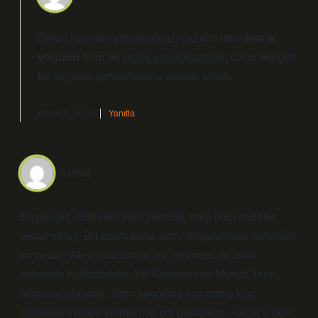
Sefer! Kıymetli yorumlarınız, yazının hem
teorik
yönünü
hem de
pratik uygulamalarını
daha dengeli
bir biçimde yansıtmasına olanak tanıdı.
Kasım 1, 2025
Yanıtla
Umut
Başlangıç cümleleri yerli yerinde, ama bazı ifadeler
tekrar etmiş. Bu kısım bana şunu düşündürdü: Alevilikte
pir nedir? Alevi inancında “pir” kelimesi iki farklı
anlamda kullanılabilir: Yol Gösterici ve Mürşit: Tanrı
bilgisine ulaşmış, Tanrı sevgisini kazanmış kişi;
taliplerin manevi rehberi ve yol göstericisi. Ocak Lideri: