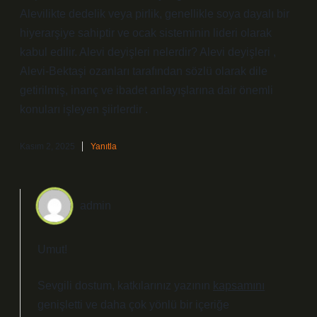
Alevilikte dedelik veya pirlik, genellikle soya dayalı bir
hiyerarşiye sahiptir ve ocak sisteminin lideri olarak
kabul edilir. Alevi deyişleri nelerdir? Alevi deyişleri ,
Alevi-Bektaşi ozanları tarafından sözlü olarak dile
getirilmiş, inanç ve ibadet anlayışlarına dair önemli
konuları işleyen şiirlerdir .
Kasım 2, 2025
Yanıtla
admin
Umut!
Sevgili dostum, katkılarınız yazının
kapsamını
genişletti ve daha
çok yönlü
bir içeriğe