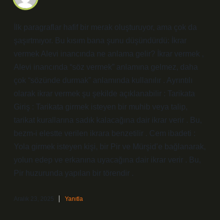
İlk paragraflar hafif bir merak oluşturuyor, ama çok da
şaşırtmıyor. Bu kısım bana şunu düşündürdü: İkrar
vermek Alevi inancında ne anlama gelir? İkrar vermek ,
Alevi inancında “söz vermek” anlamına gelmez, daha
çok “sözünde durmak” anlamında kullanılır . Ayrıntılı
olarak ikrar vermek şu şekilde açıklanabilir : Tarikata
Giriş : Tarikata girmek isteyen bir muhib veya talip,
tarikat kurallarına sadık kalacağına dair ikrar verir . Bu,
bezm-i elestte verilen ikrara benzetilir . Cem ibadeti :
Yola girmek isteyen kişi, bir Pir ve Mürşid’e bağlanarak,
yolun edep ve erkanına uyacağına dair ikrar verir . Bu,
Pir huzurunda yapılan bir törendir .
Aralık 23, 2025
Yanıtla