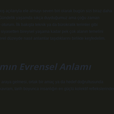
ış açılarıyla ele almayı seven biri olarak bugün sizi biraz daha
m. Gündelik yaşamda sıkça duyduğumuz ama çoğu zaman
oturum. İlk bakışta teknik ya da bürokratik terimler gibi
 siyasetten bireysel yaşama kadar pek çok alanın temelini
rel düzeyde nasıl anlamlar taşıdıklarını birlikte keşfedelim.
amın Evrensel Anlamı
 bir araya gelmesi, ortak bir amaç ya da hedef doğrultusunda
 kavram, tarih boyunca insanlığın en güçlü kolektif reflekslerinde