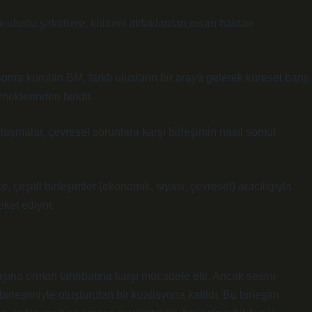
uluslu şirketlere, kültürel ittifaklardan insan hakları
onra kurulan BM, farklı ulusların bir araya gelerek küresel barış
neklerinden biridir.
anlaşmalar, çevresel sorunlara karşı birleşimin nasıl somut
 çeşitli birleşimler (ekonomik, siyasi, çevresel) aracılığıyla
eket ediyor.
aşına orman tahribatına karşı mücadele etti. Ancak sesini
irleşimiyle oluşturulan bir koalisyona katıldı. Bu birleşim