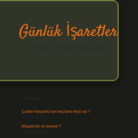
Günlük İşaretler
İlginç notlar, kısa öneriler ve keyifli içerikler.
Sidebar
hiltonbet yeni giriş
betexper güvenilir mi
elexbetgiris.or
Son Yazılar
Çankırı Kurşunlu’nun kaç tane köyü var ?
Ağustos 9, 2026
Müspet biri ne demek ?
Ağustos 8, 2026