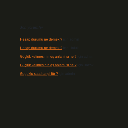
Son yorumlar
Hesap durumu ne demek ?
için
admin
Hesap durumu ne demek ?
için
Haluk
Güçlük kelimesinin eş anlamlısı ne ?
için
admin
Güçlük kelimesinin eş anlamlısı ne ?
için
Bozok
Guguklu saat hangi tür ?
için
admin