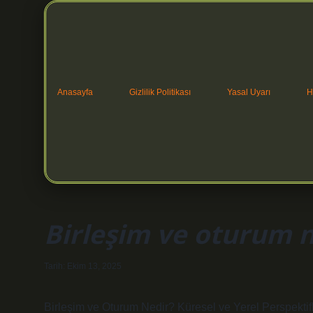
Anasayfa
Gizlilik Politikası
Yasal Uyarı
H
Birleşim ve oturum n
Tarih: Ekim 13, 2025
Birleşim ve Oturum Nedir? Küresel ve Yerel Perspekti