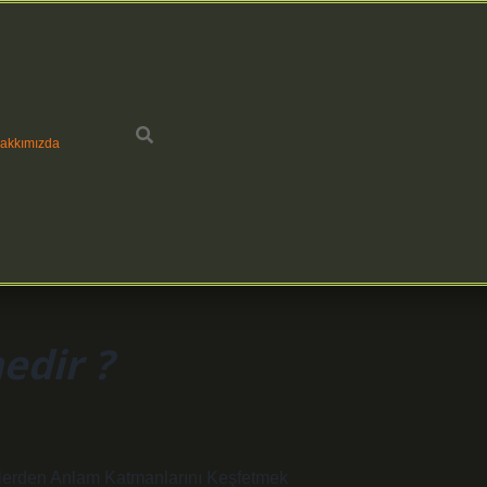
akkımızda
edir ?
flerden Anlam Katmanlarını Keşfetmek