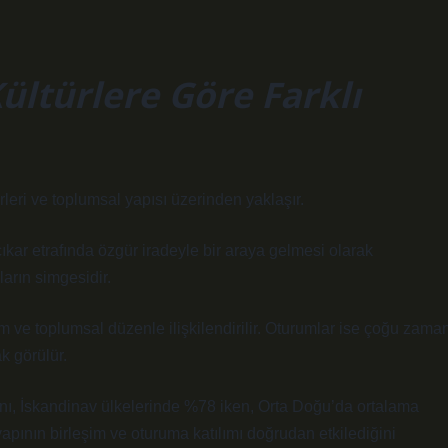
ültürlere Göre Farklı
leri ve toplumsal yapısı üzerinden yaklaşır.
 çıkar etrafında özgür iradeyle bir araya gelmesi olarak
arın simgesidir.
m ve toplumsal düzenle ilişkilendirilir. Oturumlar ise çoğu zama
k görülür.
ranı, İskandinav ülkelerinde %78 iken, Orta Doğu’da ortalama
yapının birleşim ve oturuma katılımı doğrudan etkilediğini