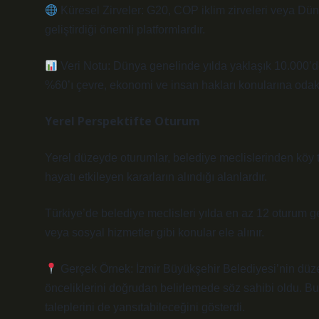
Küresel Zirveler: G20, COP iklim zirveleri veya Dün
geliştirdiği önemli platformlardır.
Veri Notu: Dünya genelinde yılda yaklaşık 10.000’d
%60’ı çevre, ekonomi ve insan hakları konularına odak
Yerel Perspektifte Oturum
Yerel düzeyde oturumlar, belediye meclislerinden köy t
hayatı etkileyen kararların alındığı alanlardır.
Türkiye’de belediye meclisleri yılda en az 12 oturum ge
veya sosyal hizmetler gibi konular ele alınır.
Gerçek Örnek: İzmir Büyükşehir Belediyesi’nin düze
önceliklerini doğrudan belirlemede söz sahibi oldu. Bu 
taleplerini de yansıtabileceğini gösterdi.