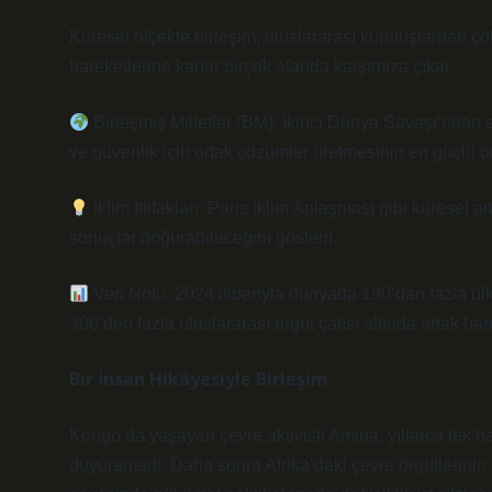
Küresel ölçekte birleşim, uluslararası kuruluşlardan çok 
hareketlerine kadar birçok alanda karşımıza çıkar.
Birleşmiş Milletler (BM): İkinci Dünya Savaşı’ndan s
ve güvenlik için ortak çözümler üretmesinin en güçlü ör
İklim İttifakları: Paris İklim Anlaşması gibi küresel 
sonuçlar doğurabileceğini gösterir.
Veri Notu: 2024 itibarıyla dünyada 190’dan fazla ülke,
300’den fazla uluslararası örgüt çatısı altında ortak har
Bir İnsan Hikâyesiyle Birleşim
Kongo’da yaşayan çevre aktivisti Amina, yıllarca tek b
duyuramadı. Daha sonra Afrika’daki çevre örgütlerinin b