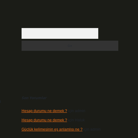
Arama
Son Yorumlar
n
Hesap durumu ne demek ?
için
admin
Hesap durumu ne demek ?
için
Haluk
Güçlük kelimesinin eş anlamlısı ne ?
için
admin