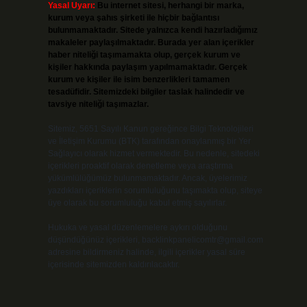
Yasal Uyarı:
Bu internet sitesi, herhangi bir marka,
kurum veya şahıs şirketi ile hiçbir bağlantısı
bulunmamaktadır. Sitede yalnızca kendi hazırladığımız
makaleler paylaşılmaktadır. Burada yer alan içerikler
haber niteliği taşımamakta olup, gerçek kurum ve
kişiler hakkında paylaşım yapılmamaktadır. Gerçek
kurum ve kişiler ile isim benzerlikleri tamamen
tesadüfidir. Sitemizdeki bilgiler taslak halindedir ve
tavsiye niteliği taşımazlar.
Sitemiz, 5651 Sayılı Kanun gereğince Bilgi Teknolojileri
ve İletişim Kurumu (BTK) tarafından onaylanmış bir Yer
Sağlayıcı olarak hizmet vermektedir. Bu nedenle, sitedeki
içerikleri proaktif olarak denetleme veya araştırma
yükümlülüğümüz bulunmamaktadır. Ancak, üyelerimiz
yazdıkları içeriklerin sorumluluğunu taşımakta olup, siteye
üye olarak bu sorumluluğu kabul etmiş sayılırlar.
Hukuka ve yasal düzenlemelere aykırı olduğunu
düşündüğünüz içerikleri,
backlinkpanelicomtr@gmail.com
adresine bildirmeniz halinde, ilgili içerikler yasal süre
içerisinde sitemizden kaldırılacaktır.