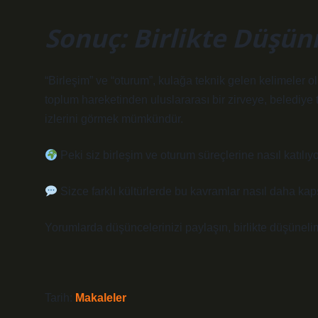
Sonuç: Birlikte Düşü
“Birleşim” ve “oturum”, kulağa teknik gelen kelimeler ol
toplum hareketinden uluslararası bir zirveye, belediye 
izlerini görmek mümkündür.
Peki siz birleşim ve oturum süreçlerine nasıl katılı
Sizce farklı kültürlerde bu kavramlar nasıl daha kapsa
Yorumlarda düşüncelerinizi paylaşın, birlikte düşünelim
Tarih:
Makaleler