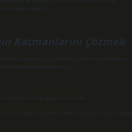
ını sağlayan bir kampanya yürütüldü. Amina’nın hikâyesi,
ürebileceğini anlatıyor.
ın Katmanlarını Çözmek
 dilimini, karar alma süreçlerini veya temsil mekanizmalarını
de hukuki bağlamlarda önem taşır.
süreçlerinin en kritik araçlarından biridir.
arı, yasa yapma süreçlerinin temelini oluşturur. Örneğin Avrup
.