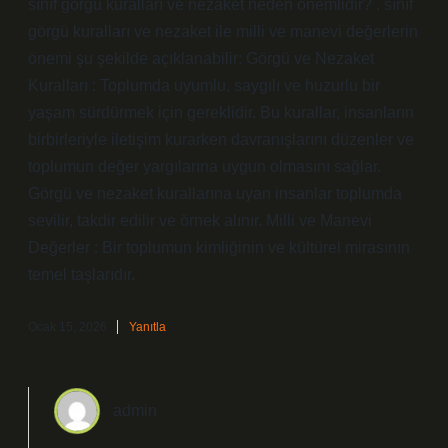
sınıf görgü kuralları ve nezaket neden önemlidir? . sınıf
görgü kuralları ve nezaket ile milli ve manevi değerlerin
önemi şu şekilde açıklanabilir: Görgü ve Nezaket
Kuralları : Toplumda uyumlu, saygılı ve huzurlu bir
yaşam sürdürmek için gereklidir. Bu kurallar, insanların
birbirleriyle iletişim kurarken davranışlarını düzenler ve
toplumun değer yargılarına uygun olmasını sağlar.
Görgü ve nezaket kurallarına uyan insanlar toplumda
sevilir, takdir edilir ve örnek alınır. Milli ve Manevi
Değerler : Bir toplumun kimliğinin ve kültürel mirasının
temel taşlarıdır.
Ocak 15, 2026
Yanıtla
admin