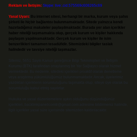
Reklam ve İletişim:
Skype: live:.cid.575569c608265c69
Yasal Uyarı:
Bu internet sitesi, herhangi bir marka, kurum veya şahıs
şirketi ile hiçbir bağlantısı bulunmamaktadır. Sitede yalnızca kendi
hazırladığımız makaleler paylaşılmaktadır. Burada yer alan içerikler
haber niteliği taşımamakta olup, gerçek kurum ve kişiler hakkında
paylaşım yapılmamaktadır. Gerçek kurum ve kişiler ile isim
benzerlikleri tamamen tesadüfidir. Sitemizdeki bilgiler taslak
halindedir ve tavsiye niteliği taşımazlar.
Sitemiz, 5651 Sayılı Kanun gereğince Bilgi Teknolojileri ve İletişim
Kurumu (BTK) tarafından onaylanmış bir Yer Sağlayıcı olarak hizmet
vermektedir. Bu nedenle, sitedeki içerikleri proaktif olarak denetleme
veya araştırma yükümlülüğümüz bulunmamaktadır. Ancak, üyelerimiz
yazdıkları içeriklerin sorumluluğunu taşımakta olup, siteye üye olarak bu
sorumluluğu kabul etmiş sayılırlar.
Hukuka ve yasal düzenlemelere aykırı olduğunu düşündüğünüz
içerikleri,
backlinkpanelicomtr@gmail.com
adresine bildirmeniz halinde,
ilgili içerikler yasal süre içerisinde sitemizden kaldırılacaktır.