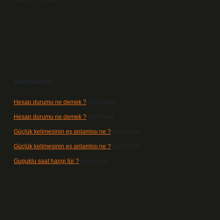
Son yorumlar
Hesap durumu ne demek ?
için
admin
Hesap durumu ne demek ?
için
Haluk
Güçlük kelimesinin eş anlamlısı ne ?
için
admin
Güçlük kelimesinin eş anlamlısı ne ?
için
Bozok
Guguklu saat hangi tür ?
için
admin