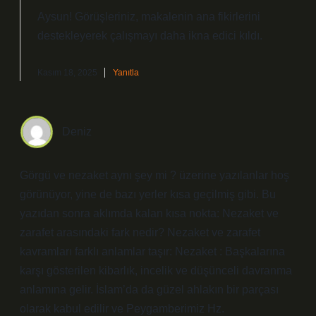
Aysun! Görüşleriniz, makalenin ana fikirlerini
destekleyerek çalışmayı
daha ikna edici
kıldı.
Kasım 18, 2025
Yanıtla
Deniz
Görgü ve nezaket aynı şey mi ? üzerine yazılanlar hoş
görünüyor, yine de bazı yerler kısa geçilmiş gibi. Bu
yazıdan sonra aklımda kalan kısa nokta: Nezaket ve
zarafet arasındaki fark nedir? Nezaket ve zarafet
kavramları farklı anlamlar taşır: Nezaket : Başkalarına
karşı gösterilen kibarlık, incelik ve düşünceli davranma
anlamına gelir. İslam’da da güzel ahlakın bir parçası
olarak kabul edilir ve Peygamberimiz Hz.