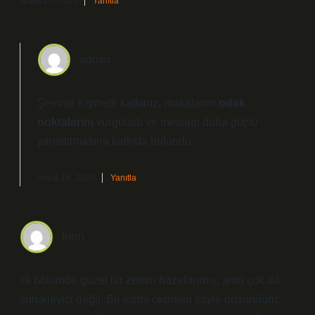
Aralık 15, 2025
Yanıtla
admin
Şevval! Kıymetli katkınız, makalenin
odak
noktalarını
vurguladı ve mesajın daha
güçlü
yansıtılmasına katkıda bulundu.
Aralık 15, 2025
Yanıtla
İrem
ilk bölümde güzel bir zemin hazırlanmış, ama çok da
sürükleyici değil. Bu kısmı okurken şöyle düşündüm: .