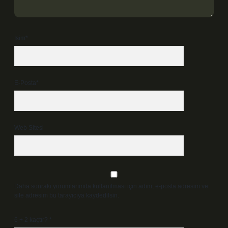
İsim*
E-Posta*
Web Sitesi
Daha sonraki yorumlarımda kullanılması için adım, e-posta adresim ve
site adresim bu tarayıcıya kaydedilsin.
6 + 2 kaçtır?
*