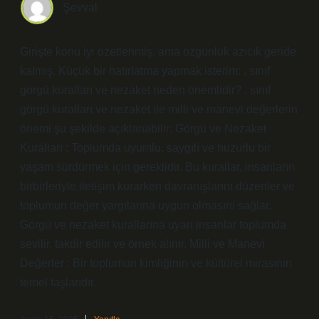
Şevval
Girişte konu iyi özetlenmiş, ama özgünlük azıcık geride
kalmış. Küçük bir hatırlatma yapmak isterim: . sınıf
görgü kuralları ve nezaket neden önemlidir? . sınıf
görgü kuralları ve nezaket ile milli ve manevi değerlerin
önemi şu şekilde açıklanabilir: Görgü ve Nezaket
Kuralları : Toplumda uyumlu, saygılı ve huzurlu bir
yaşam sürdürmek için gereklidir. Bu kurallar, insanların
birbirleriyle iletişim kurarken davranışlarını düzenler ve
toplumun değer yargılarına uygun olmasını sağlar.
Görgü ve nezaket kurallarına uyan insanlar toplumda
sevilir, takdir edilir ve örnek alınır. Milli ve Manevi
Değerler : Bir toplumun kimliğinin ve kültürel mirasının
temel taşlarıdır.