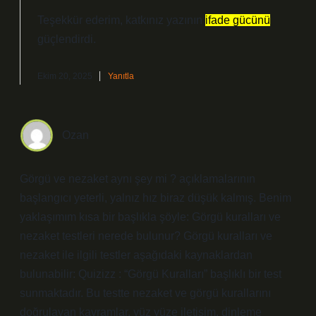
Teşekkür ederim, katkınız yazının
ifade gücünü
güçlendirdi.
Ekim 20, 2025
Yanıtla
Ozan
Görgü ve nezaket aynı şey mi ? açıklamalarının
başlangıcı yeterli, yalnız hız biraz düşük kalmış. Benim
yaklaşımım kısa bir başlıkla şöyle: Görgü kuralları ve
nezaket testleri nerede bulunur? Görgü kuralları ve
nezaket ile ilgili testler aşağıdaki kaynaklardan
bulunabilir: Quizizz : “Görgü Kuralları” başlıklı bir test
sunmaktadır. Bu testte nezaket ve görgü kurallarını
doğrulayan kavramlar, yüz yüze iletişim, dinleme