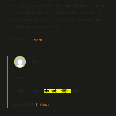
kuralları gibi konular sorulmaktadır. Wordwall : “Görgü
ve Nezaket Kuralları” başlıklı bir test sunmaktadır. Bu
testte yemekte görgü kuralları, nezaket kuralları gibi
çeşitli konular yer almaktadır.
Ekim 24, 2025
Yanıtla
admin
Ozan!
Katkınız yazının
okunabilirliğini
yükseltti.
Ekim 24, 2025
Yanıtla