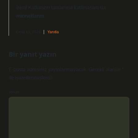
İrem! Katkınızın tamamına katılmasam da
minnettarım
.
Ocak 15, 2026
Yanıtla
Bir yanıt yazın
E-posta adresiniz yayınlanmayacak.
Gerekli alanlar
*
ile işaretlenmişlerdir
Yorum