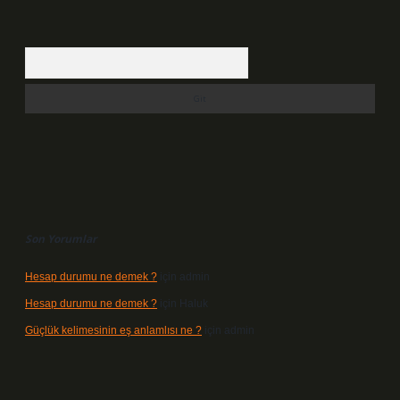
Arama
Son Yorumlar
Hesap durumu ne demek ?
için
admin
Hesap durumu ne demek ?
için
Haluk
Güçlük kelimesinin eş anlamlısı ne ?
için
admin