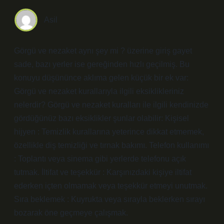
Asil
Görgü ve nezaket aynı şey mi ? üzerine giriş gayet
sade, bazı yerler ise gereğinden hızlı geçilmiş. Bu
konuyu düşününce aklıma gelen küçük bir ek var:
Görgü ve nezaket kurallarıyla ilgili eksiklikleriniz
nelerdir? Görgü ve nezaket kuralları ile ilgili kendinizde
gördüğünüz bazı eksiklikler şunlar olabilir: Kişisel
hijyen : Temizlik kurallarına yeterince dikkat etmemek,
özellikle diş temizliği ve tırnak bakımı. Telefon kullanımı
: Toplantı veya sinema gibi yerlerde telefonu açık
tutmak. İltifat ve teşekkür : Karşınızdaki kişiye iltifat
ederken içten olmamak veya teşekkür etmeyi unutmak.
Sıra beklemek : Kuyrukta veya sırayla beklerken sırayı
bozarak öne geçmeye çalışmak.