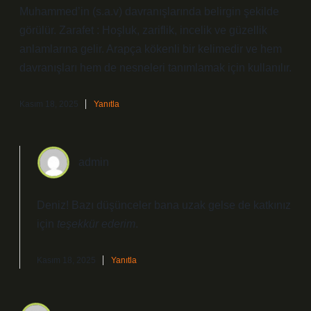
Muhammed’in (s.a.v) davranışlarında belirgin şekilde
görülür. Zarafet : Hoşluk, zariflik, incelik ve güzellik
anlamlarına gelir. Arapça kökenli bir kelimedir ve hem
davranışları hem de nesneleri tanımlamak için kullanılır.
Kasım 18, 2025
Yanıtla
admin
Deniz! Bazı düşünceler bana uzak gelse de katkınız
için
teşekkür ederim
.
Kasım 18, 2025
Yanıtla