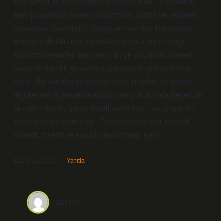
bazı yerler fazla çekingen kalmış olabilir. Son olarak
ben şu ayrıntıyı önemli buluyorum: Görgü ve nezaket
arasındaki fark nedir? Görgü ve nezaket kavramları
birbiriyle ilişkili olsa da farklı anlamlar taşır: Görgü ,
toplumda eskiden beri var olan ve uyulması istenen
saygı ve incelik gerektiren davranış biçimlerini ifade
eder . Bu kurallar genellikle yazılı değildir ve kişisel
ilişkilerden iş hayatına kadar pek çok alanda geçerlidir .
Nezaket ise bu görgü kurallarının nazik ve saygılı bir
şekilde uygulanmasıdır . Başkalarına karşı incelikli,
dikkatli, özenli ve saygılı davranmayı içerir .
Kasım 18, 2025
Yanıtla
admin