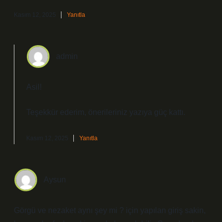
Kasım 12, 2025
Yanıtla
admin
Asil!
Teşekkür ederim, önerileriniz yazıya
güç
kattı.
Kasım 12, 2025
Yanıtla
Aysun
Görgü ve nezaket aynı şey mi ? için yapılan giriş sakin,