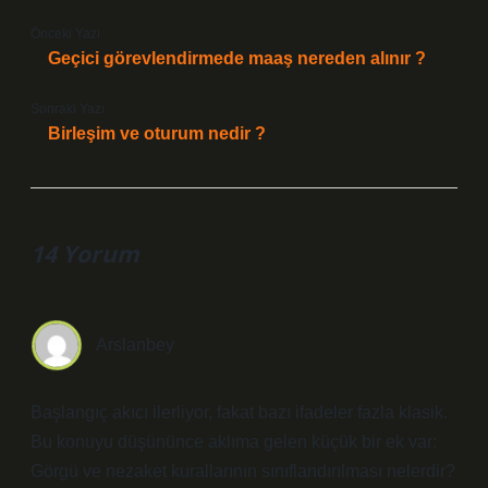
Önceki Yazı
Geçici görevlendirmede maaş nereden alınır ?
Sonraki Yazı
Birleşim ve oturum nedir ?
14 Yorum
Arslanbey
Başlangıç akıcı ilerliyor, fakat bazı ifadeler fazla klasik.
Bu konuyu düşününce aklıma gelen küçük bir ek var:
Görgü ve nezaket kurallarının sınıflandırılması nelerdir?