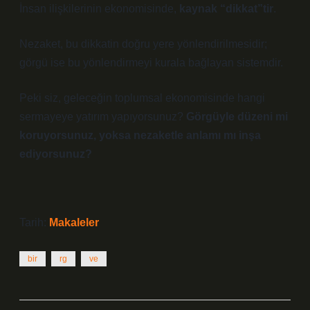
İnsan ilişkilerinin ekonomisinde,
kaynak “dikkat”tir
.
Nezaket, bu dikkatin doğru yere yönlendirilmesidir;
görgü ise bu yönlendirmeyi kurala bağlayan sistemdir.
Peki siz, geleceğin toplumsal ekonomisinde hangi
sermayeye yatırım yapıyorsunuz?
Görgüyle düzeni mi
koruyorsunuz, yoksa nezaketle anlamı mı inşa
ediyorsunuz?
Tarih:
Makaleler
bir
rg
ve