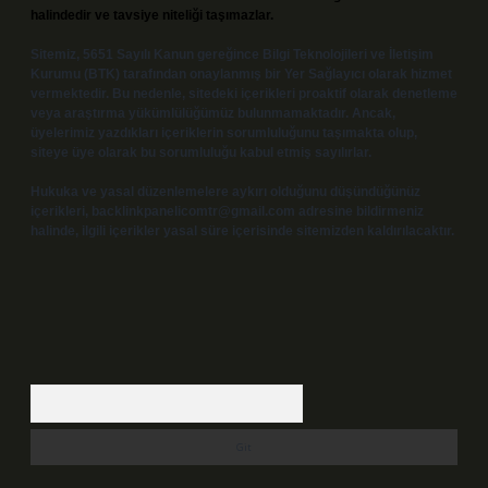
halindedir ve tavsiye niteliği taşımazlar.
Sitemiz, 5651 Sayılı Kanun gereğince Bilgi Teknolojileri ve İletişim
Kurumu (BTK) tarafından onaylanmış bir Yer Sağlayıcı olarak hizmet
vermektedir. Bu nedenle, sitedeki içerikleri proaktif olarak denetleme
veya araştırma yükümlülüğümüz bulunmamaktadır. Ancak,
üyelerimiz yazdıkları içeriklerin sorumluluğunu taşımakta olup,
siteye üye olarak bu sorumluluğu kabul etmiş sayılırlar.
Hukuka ve yasal düzenlemelere aykırı olduğunu düşündüğünüz
içerikleri,
backlinkpanelicomtr@gmail.com
adresine bildirmeniz
halinde, ilgili içerikler yasal süre içerisinde sitemizden kaldırılacaktır.
Arama