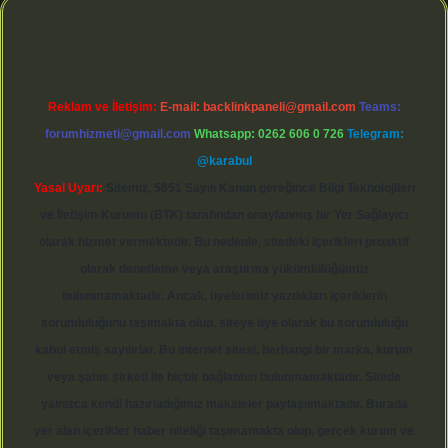
Reklam ve İletişim:
E-mail:
backlinkpaneli@gmail.com
Teams:
forumhizmeti@gmail.com
Whatsapp: 0262 606 0 726
Telegram:
@karabul
Yasal Uyarı:
Sitemiz, 5651 Sayılı Kanun gereğince Bilgi Teknolojileri
ve İletişim Kurumu (BTK) tarafından onaylanmış bir Yer Sağlayıcı
olarak hizmet vermektedir. Bu nedenle, sitedeki içerikleri proaktif
olarak denetleme veya araştırma yükümlülüğümüz
bulunmamaktadır. Ancak, üyelerimiz yazdıkları içeriklerin
sorumluluğunu taşımakta olup, siteye üye olarak bu sorumluluğu
kabul etmiş sayılırlar. Bu internet sitesi, herhangi bir marka, kurum
veya şahıs şirketi ile hiçbir bağlantısı bulunmamaktadır. Sitede
yalnızca kendi hazırladığımız makaleler paylaşılmaktadır. Burada
yer alan içerikler haber niteliği taşımamakta olup, gerçek kurum ve