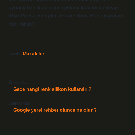
uyumlu başlık ve meta açıklamalarla destekleyip
WordPress için optimize edebilirim. Bunu yapmamı
ister misin?
Tarih:
Makaleler
Önceki Yazı
Gece hangi renk silikon kullanılır ?
Sonraki Yazı
Google yerel rehber olunca ne olur ?