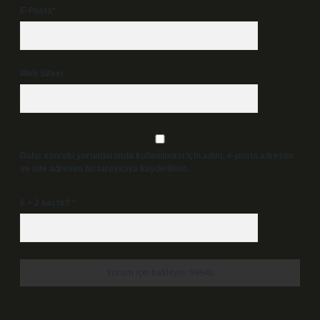
E-Posta*
Web Sitesi
Daha sonraki yorumlarımda kullanılması için adım, e-posta adresim
ve site adresim bu tarayıcıya kaydedilsin.
6 + 2 kaçtır?
*