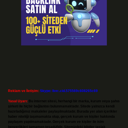
Reklam ve İletişim:
Skype: live:.cid.575569c608265c69
Yasal Uyarı:
Bu internet sitesi, herhangi bir marka, kurum veya şahıs
şirketi ile hiçbir bağlantısı bulunmamaktadır. Sitede yalnızca kendi
hazırladığımız makaleler paylaşılmaktadır. Burada yer alan içerikler
haber niteliği taşımamakta olup, gerçek kurum ve kişiler hakkında
paylaşım yapılmamaktadır. Gerçek kurum ve kişiler ile isim
benzerlikleri tamamen tesadüfidir. Sitemizdeki bilgiler taslak