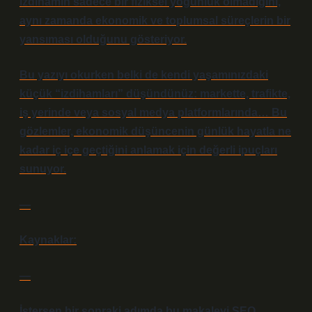
izdihamın sadece bir fiziksel yoğunluk olmadığını,
aynı zamanda ekonomik ve toplumsal süreçlerin bir
yansıması olduğunu gösteriyor.
Bu yazıyı okurken belki de kendi yaşamınızdaki
küçük “izdihamları” düşündünüz: markette, trafikte,
iş yerinde veya sosyal medya platformlarında… Bu
gözlemler, ekonomik düşüncenin günlük hayatla ne
kadar iç içe geçtiğini anlamak için değerli ipuçları
sunuyor.
—
Kaynaklar:
—
İstersen bir sonraki adımda bu makaleyi SEO