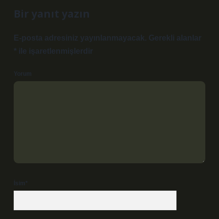
Bir yanıt yazın
E-posta adresiniz yayınlanmayacak.
Gerekli alanlar
*
ile işaretlenmişlerdir
Yorum
İsim*