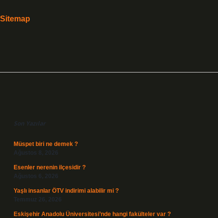
Sitemap
Sidebar
Son Yazılar
Müspet biri ne demek ?
Ağustos 8, 2026
Esenler nerenin ilçesidir ?
Ağustos 6, 2026
Yaşlı insanlar ÖTV indirimi alabilir mi ?
Temmuz 26, 2026
Eskişehir Anadolu Üniversitesi’nde hangi fakülteler var ?