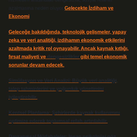
azalmasına neden oluyor
Gelecekte İzdiham ve
Ekonomi
Geleceğe bakıldığında, teknolojik gelişmeler, yapay
zeka ve veri analitiği, izdihamın ekonomik etkilerini
azaltmada kritik rol oynayabilir. Ancak kaynak kıtlığı,
fırsat maliyeti ve
dengesizlikler
gibi temel ekonomik
sorunlar devam edecek.
Simülasyon ve Veri Analizi: Büyük veri analitiği,
talep tahminlerini ve yoğunluk yönetimini
iyileştirebilir.
Kentsel Planlama: Şehirlerde kaynak kullanımını
optimize ederek toplumsal refah artırılabilir.
Davranışsal Müdahaleler: İnsan psikolojisi göz