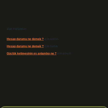
Son Yorumlar
Hesap durumu ne demek ?
için
admin
Hesap durumu ne demek ?
için
Haluk
Güçlük kelimesinin eş anlamlısı ne ?
için
admin
mi
elexbetgiris.org