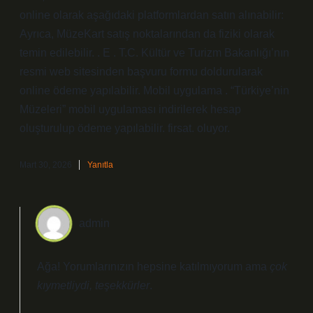
online olarak aşağıdaki platformlardan satın alınabilir:
Ayrıca, MüzeKart satış noktalarından da fiziki olarak
temin edilebilir. . E . T.C. Kültür ve Turizm Bakanlığı’nın
resmi web sitesinden başvuru formu doldurularak
online ödeme yapılabilir. Mobil uygulama . “Türkiye’nin
Müzeleri” mobil uygulaması indirilerek hesap
oluşturulup ödeme yapılabilir. firsat. oluyor.
Mart 30, 2026
Yanıtla
admin
Ağa! Yorumlarınızın hepsine katılmıyorum ama
çok
kıymetliydi, teşekkürler
.