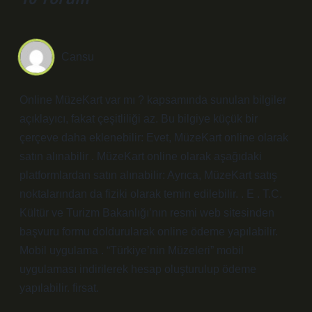
Cansu
Online MüzeKart var mı ? kapsamında sunulan bilgiler
açıklayıcı, fakat çeşitliliği az. Bu bilgiye küçük bir
çerçeve daha eklenebilir: Evet, MüzeKart online olarak
satın alınabilir . MüzeKart online olarak aşağıdaki
platformlardan satın alınabilir: Ayrıca, MüzeKart satış
noktalarından da fiziki olarak temin edilebilir. . E . T.C.
Kültür ve Turizm Bakanlığı’nın resmi web sitesinden
başvuru formu doldurularak online ödeme yapılabilir.
Mobil uygulama . “Türkiye’nin Müzeleri” mobil
uygulaması indirilerek hesap oluşturulup ödeme
yapılabilir. firsat.