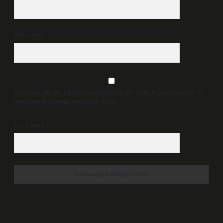
Web Sitesi
Daha sonraki yorumlarımda kullanılması için adım, e-posta adresim ve
site adresim bu tarayıcıya kaydedilsin.
10 - 4 kaçtır?
*