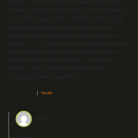
alınmış, yine de bazı sorular cevapsız kalıyor. Bunu
okurken not aldığım kısa bir ayrıntı var: Evet, MüzeKart
online olarak satın alınabilir . MüzeKart online olarak
aşağıdaki platformlardan satın alınabilir: Ayrıca,
MüzeKart satış noktalarından da fiziki olarak temin
edilebilir. . E . T.C. Kültür ve Turizm Bakanlığı’nın resmi
web sitesinden başvuru formu doldurularak online
ödeme yapılabilir. Mobil uygulama . “Türkiye’nin
Müzeleri” mobil uygulaması indirilerek hesap
oluşturulup ödeme yapılabilir. firsat.
Nisan 19, 2026
Yanıtla
admin
Tayfun!