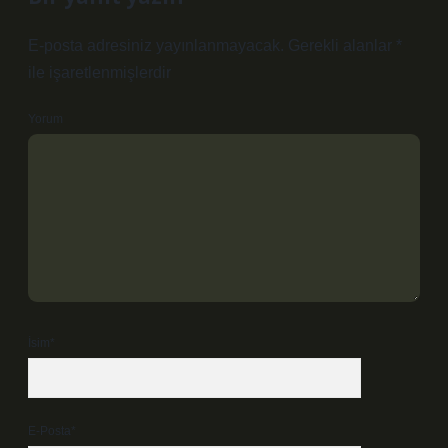
E-posta adresiniz yayınlanmayacak.
Gerekli alanlar
*
ile işaretlenmişlerdir
Yorum
İsim*
E-Posta*