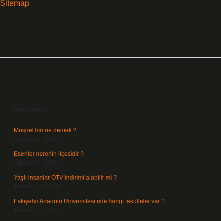
Sitemap
Sidebar
Son Yazılar
Müspet biri ne demek ?
Ağustos 8, 2026
Esenler nerenin ilçesidir ?
Ağustos 6, 2026
Yaşlı insanlar ÖTV indirimi alabilir mi ?
Temmuz 26, 2026
Eskişehir Anadolu Üniversitesi’nde hangi fakülteler var ?
Temmuz 4, 2026