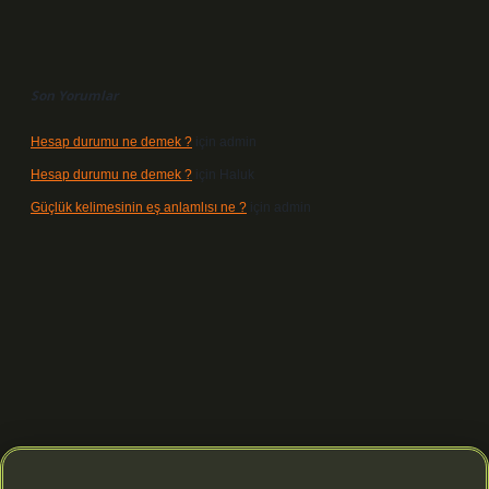
Son Yorumlar
Hesap durumu ne demek ?
için
admin
Hesap durumu ne demek ?
için
Haluk
Güçlük kelimesinin eş anlamlısı ne ?
için
admin
bet yeni giriş
betexper güvenilir mi
elexbetgiris.org