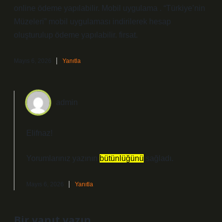
online ödeme yapılabilir. Mobil uygulama . “Türkiye’nin
Müzeleri” mobil uygulaması indirilerek hesap
oluşturulup ödeme yapılabilir. firsat.
Mayıs 6, 2026
Yanıtla
admin
Elifnaz!
Yorumlarınız yazının
bütünlüğünü
sağladı.
Mayıs 6, 2026
Yanıtla
Bir yanıt yazın