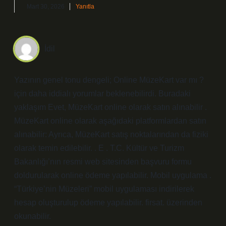
Mart 30, 2026
Yanıtla
İdil
Yazının genel tonu dengeli; Online MüzeKart var mı ?
için daha iddialı yorumlar beklenebilirdi. Buradaki
yaklaşım Evet, MüzeKart online olarak satın alınabilir .
MüzeKart online olarak aşağıdaki platformlardan satın
alınabilir: Ayrıca, MüzeKart satış noktalarından da fiziki
olarak temin edilebilir. . E . T.C. Kültür ve Turizm
Bakanlığı’nın resmi web sitesinden başvuru formu
doldurularak online ödeme yapılabilir. Mobil uygulama .
“Türkiye’nin Müzeleri” mobil uygulaması indirilerek
hesap oluşturulup ödeme yapılabilir. firsat. üzerinden
okunabilir.