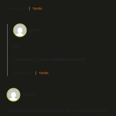
Mart 30, 2026
Yanıtla
admin
İdil!
Yorumlarınız yazının
kalitesini
yükseltti.
Mart 30, 2026
Yanıtla
Tayfun
Yazı boyunca Online MüzeKart var mı ? net şekilde ele