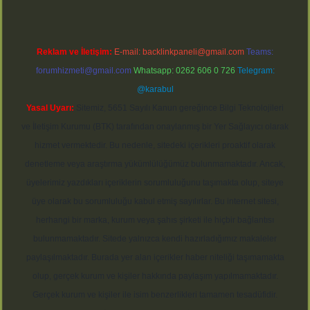
Reklam ve İletişim:
E-mail:
backlinkpaneli@gmail.com
Teams:
forumhizmeti@gmail.com
Whatsapp: 0262 606 0 726
Telegram:
@karabul
Yasal Uyarı:
Sitemiz, 5651 Sayılı Kanun gereğince Bilgi Teknolojileri
ve İletişim Kurumu (BTK) tarafından onaylanmış bir Yer Sağlayıcı olarak
hizmet vermektedir. Bu nedenle, sitedeki içerikleri proaktif olarak
denetleme veya araştırma yükümlülüğümüz bulunmamaktadır. Ancak,
üyelerimiz yazdıkları içeriklerin sorumluluğunu taşımakta olup, siteye
üye olarak bu sorumluluğu kabul etmiş sayılırlar. Bu internet sitesi,
herhangi bir marka, kurum veya şahıs şirketi ile hiçbir bağlantısı
bulunmamaktadır. Sitede yalnızca kendi hazırladığımız makaleler
paylaşılmaktadır. Burada yer alan içerikler haber niteliği taşımamakta
olup, gerçek kurum ve kişiler hakkında paylaşım yapılmamaktadır.
Gerçek kurum ve kişiler ile isim benzerlikleri tamamen tesadüfidir.