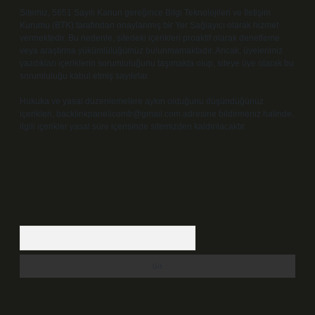
Sitemiz, 5651 Sayılı Kanun gereğince Bilgi Teknolojileri ve İletişim
Kurumu (BTK) tarafından onaylanmış bir Yer Sağlayıcı olarak hizmet
vermektedir. Bu nedenle, sitedeki içerikleri proaktif olarak denetleme
veya araştırma yükümlülüğümüz bulunmamaktadır. Ancak, üyelerimiz
yazdıkları içeriklerin sorumluluğunu taşımakta olup, siteye üye olarak bu
sorumluluğu kabul etmiş sayılırlar.
Hukuka ve yasal düzenlemelere aykırı olduğunu düşündüğünüz
içerikleri,
backlinkpanelicomtr@gmail.com
adresine bildirmeniz halinde,
ilgili içerikler yasal süre içerisinde sitemizden kaldırılacaktır.
Arama