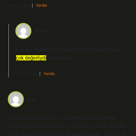
Mart 6, 2026
Yanıtla
admin
Cansu! Önerilerinizin hepsine katılmıyorum ama
çok değerliydi
, teşekkürler.
Mart 6, 2026
Yanıtla
Ağa
Online MüzeKart var mı ? anlatımı sade ve öğretici,
fakat özgün çıkarımlar sınırlı. Okuyucuya kalan ana fikir
Evet, MüzeKart online olarak satın alınabilir . MüzeKart