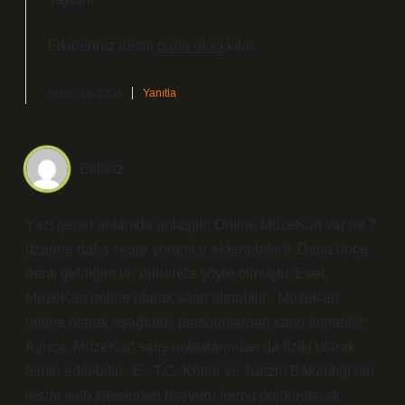
Fikirleriniz metni
daha akıcı
kıldı.
Nisan 19, 2026
Yanıtla
Elifnaz
Yazı genel anlamda anlaşılır; Online MüzeKart var mı ?
üzerine daha cesur yorumlar eklenebilirdi. Daha önce
denk geldiğim bir durumda şöyle olmuştu: Evet,
MüzeKart online olarak satın alınabilir . MüzeKart
online olarak aşağıdaki platformlardan satın alınabilir:
Ayrıca, MüzeKart satış noktalarından da fiziki olarak
temin edilebilir. . E . T.C. Kültür ve Turizm Bakanlığı’nın
resmi web sitesinden başvuru formu doldurularak